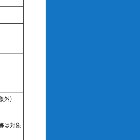
象外）
等は対象