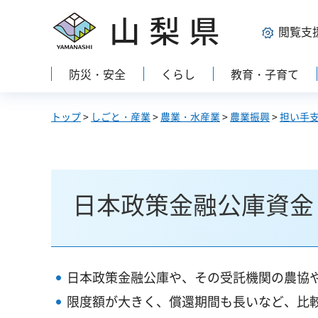
山梨県
閲覧支
防災・安全
くらし
教育・子育て
トップ
>
しごと・産業
>
農業・水産業
>
農業振興
>
担い手
日本政策金融公庫資金
日本政策金融公庫や、その受託機関の農協
限度額が大きく、償還期間も長いなど、比