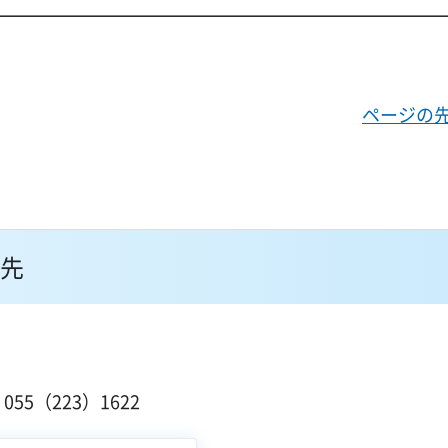
ページの
先
１
55（223）1622