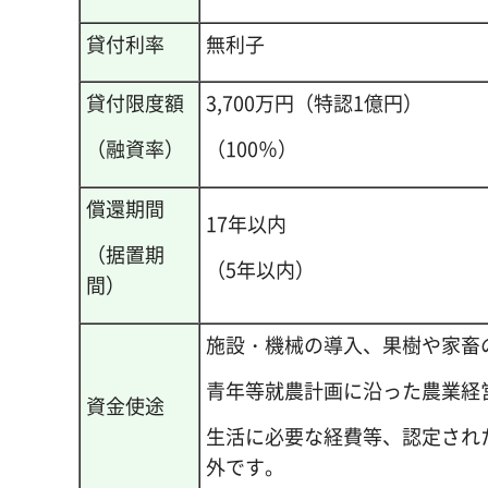
貸付利率
無利子
貸付限度額
3,700万円（特認1億円）
（融資率）
（100％）
償還期間
17年以内
（据置期
（5年以内）
間）
施設・機械の導入、果樹や家畜
青年等就農計画に沿った農業経
資金使途
生活に必要な経費等、認定され
外です。