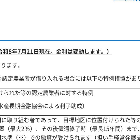
令和8年7月21日現在。金利は変動します。）
あります。
の認定農業者が借り入れる場合には以下の特例措置があ
けられた等の認定農業者に対する特例
水産長期金融協会による利子助成）
開に取り組む者であって、目標地図に位置付けられた等
置（最大2％）、その後償還終了時（最長15年間）まで
同水準（※）での融資が受けられます（担い手経営発展