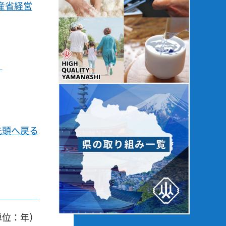
産省経営
）
先頭へ戻る
単位：年）