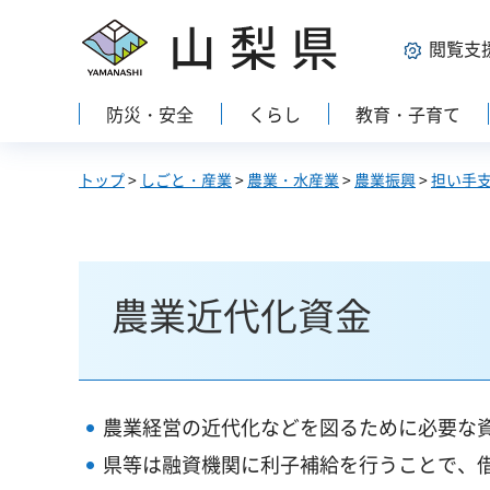
山梨県
閲覧支
防災・安全
くらし
教育・子育て
トップ
>
しごと・産業
>
農業・水産業
>
農業振興
>
担い手
農業近代化資金
農業経営の近代化などを図るために必要な
県等は融資機関に利子補給を行うことで、