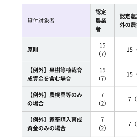
認定
認定農
貸付対象者
農業
外の農
者
15
原則
15
（7）
【例外】果樹等植栽育
15
15
成資金を含む場合
（7）
【例外】農機具等のみ
7
7（
の場合
（2）
【例外】家畜購入育成
7
7（
資金のみの場合
（2）