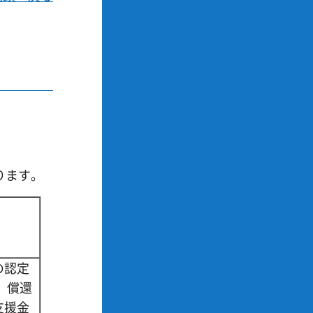
ります。
の認定
、償還
支援金