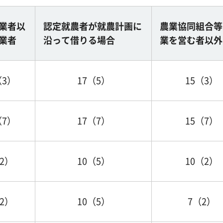
業者以
認定就農者が就農計画に
農業協同組合等
業者
沿って借りる場合
業を営む者以外
（3）
17（5）
15（3）
（7）
17（7）
15（7）
2）
10（5）
10（2）
2）
10（5）
7（2）