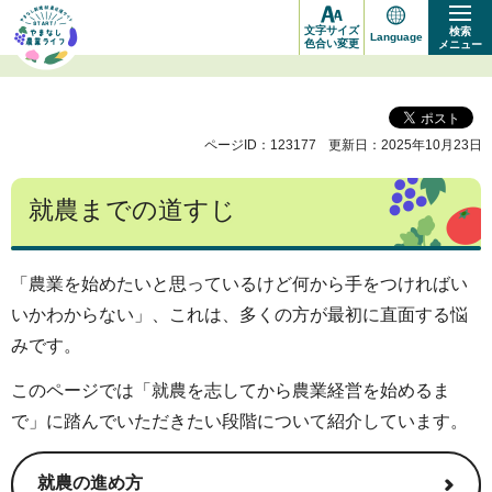
や
文字サイズ
検索
Language
ま
色合い変更
メニュー
な
し
ページID：123177
更新日：2025年10月23日
新
規
就農までの道すじ
就
農
応
「農業を始めたいと思っているけど何から手をつければい
いかわからない」、これは、多くの方が最初に直面する悩
援
みです。
サ
イ
このページでは「就農を志してから農業経営を始めるま
ト
で」に踏んでいただきたい段階について紹介しています。
START!
就農の進め方