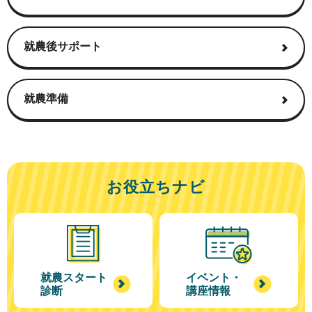
や
ま
な
就農後サポート
し
農
就農準備
業
ラ
イ
フ
お役立ちナビ
就農スタート
イベント・
診断
講座情報