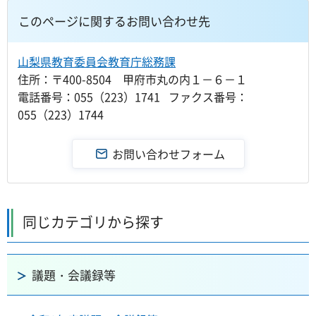
このページに関するお問い合わせ先
山梨県教育委員会教育庁総務課
住所：〒400-8504 甲府市丸の内１－６－１
電話番号：055（223）1741 ファクス番号：
055（223）1744
同じカテゴリから探す
議題・会議録等