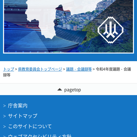
トップ
>
県教育委員会トップページ
>
議題・会議録等
> 令和4年度議題・会議
録等
pagetop
庁舎案内
サイトマップ
このサイトについて
ウェブアクセシビリティ方針