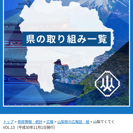
トップ
>
県政情報・統計
>
広報
>
山梨県の広報誌・紙
> 山梨てくてく
VOL.13（平成30年11月1日発行）