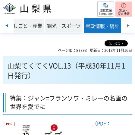
閲覧支援
山梨県
前のスライドを表示
環境
しごと・産業
観光・スポーツ
県政情報・統計
ページID：87893
更新日：2018年11月16日
山梨てくてくVOL.13（平成30年11月1
日発行）
特集：ジャン=フランソワ・ミレーの名画の
世界を愛でに
（PDF：