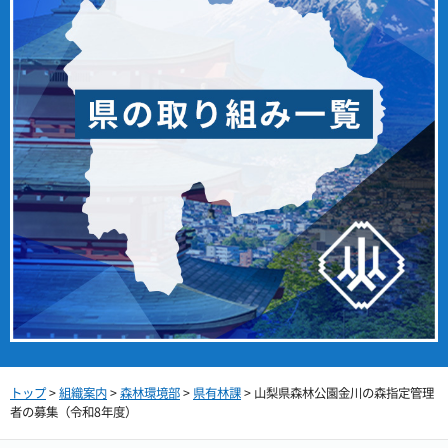
トップ
>
組織案内
>
森林環境部
>
県有林課
> 山梨県森林公園金川の森指定管理
者の募集（令和8年度）