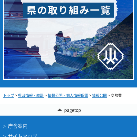
トップ
>
県政情報・統計
>
情報公開・個人情報保護
>
情報公開
> 交際費
pagetop
庁舎案内
サイトマップ