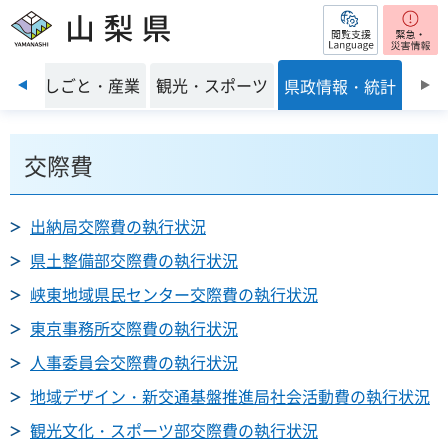
閲覧支援
山梨県
前のスライドを表示
環境
しごと・産業
観光・スポーツ
県政情報・統計
交際費
出納局交際費の執行状況
県土整備部交際費の執行状況
峡東地域県民センター交際費の執行状況
東京事務所交際費の執行状況
人事委員会交際費の執行状況
地域デザイン・新交通基盤推進局社会活動費の執行状況
観光文化・スポーツ部交際費の執行状況