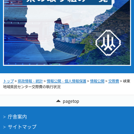
トップ
>
県政情報・統計
>
情報公開・個人情報保護
>
情報公開
>
交際費
> 峡東
地域県民センター交際費の執行状況
pagetop
庁舎案内
サイトマップ