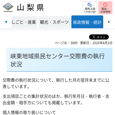
閲覧支援
山梨県
前のスライドを表示
環境
しごと・産業
観光・スポーツ
県政情報・統計
ページID：3889
更新日：2026年8月3日
峡東地域県民センター交際費の執行
状況
交際費の執行状況について、執行した月の翌月末までに公
表しています。
支出項目ごとの集計状況のほか、執行年月日・執行者・支
出金額・相手方についても掲載しています。
個人情報の取り扱いについて