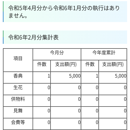
令和5年4月分から令和6年1月分の執行はあり
ません。
令和6年2月分集計表
今月分
今年度累計
項目
件数
支出額(円)
件数
支出額(円)
香典
1
5,000
1
5,000
生花
0
0
0
0
供物料
0
0
0
0
見舞
0
0
0
0
会費等
0
0
0
0