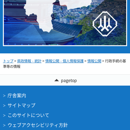
トップ
>
県政情報・統計
>
情報公開・個人情報保護
>
情報公開
> 行政手続の基
準等の情報
pagetop
庁舎案内
サイトマップ
このサイトについて
ウェブアクセシビリティ方針