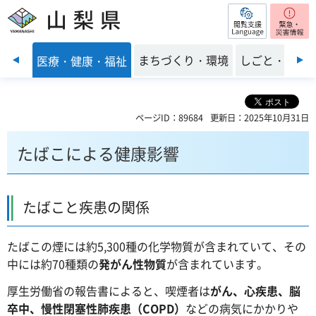
閲覧支援
山梨県
前のスライドを表示
子育て
まちづくり・環境
しごと・産業
医療・健康・福祉
ページID：89684
更新日：2025年10月31日
たばこによる健康影響
たばこと疾患の関係
たばこの煙には約5,300種の化学物質が含まれていて、その
中には約70種類の
発がん性物質
が含まれています。
厚生労働省の報告書によると、喫煙者は
がん、心疾患、脳
卒中、慢性閉塞性肺疾患（COPD）
などの病気にかかりや