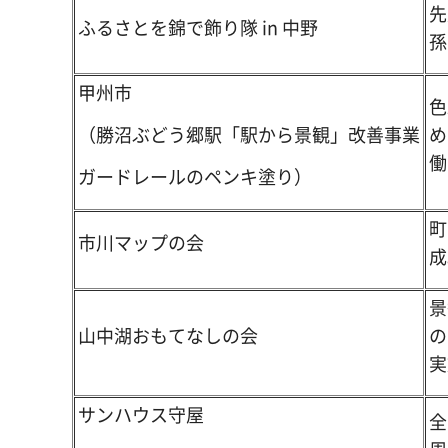
先
ふるさとを錦で飾り隊 in 中野
孫
甲州市
色
め
（勝沼ぶどう郷駅「駅から景観」改善事業
働
ガードレールのペンキ塗り）
町
市川マップの会
成
景
山中湖おもてなしの会
の
実
サンハウス守屋
全