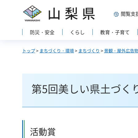
山梨県
閲覧支
防災・安全
くらし
教育・子育て
トップ
>
まちづくり・環境
>
まちづくり
>
景観・屋外広告
第5回美しい県土づく
活動賞