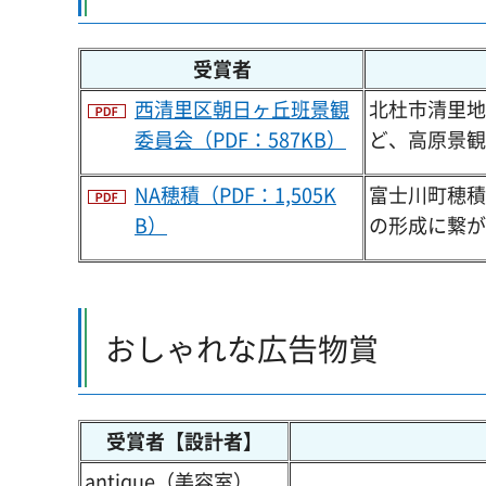
受賞者
西清里区朝日ヶ丘班景観
北杜市清里地
委員会（PDF：587KB）
ど、高原景観
NA穂積（PDF：1,505K
富士川町穂積
B）
の形成に繋が
おしゃれな広告物賞
受賞者【設計者】
antique（美容室）