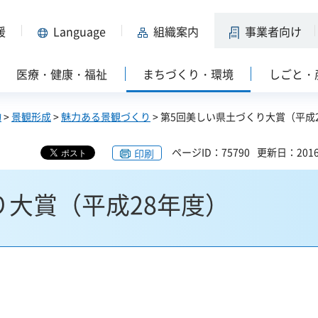
援
Language
組織案内
事業者向け
医療・健康・福祉
まちづくり・環境
しごと・
物
>
景観形成
>
魅力ある景観づくり
> 第5回美しい県土づくり大賞（平成
ページID：75790
更新日：201
印刷
り大賞（平成28年度）