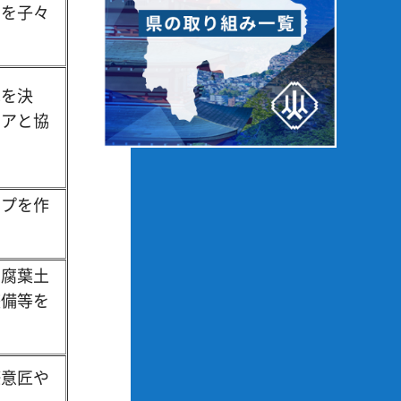
景を子々
色を決
ィアと協
ップを作
・腐葉土
整備等を
築意匠や