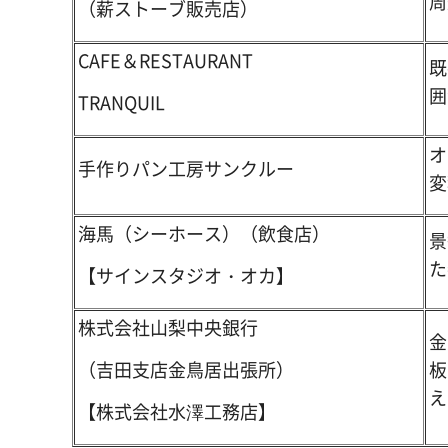
周
（薪ストーブ販売店）
CAFE＆RESTAURANT
既
囲
TRANQUIL
オ
手作りパン工房サンクルー
変
海馬（シーホース）（飲食店）
景
た
【サインスタジオ・オカ】
株式会社山梨中央銀行
金
板
（吉田支店金鳥居出張所）
え
【株式会社水澤工務店】