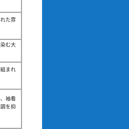
された雰
馴染む大
り組まれ
れ、袖看
色調を抑