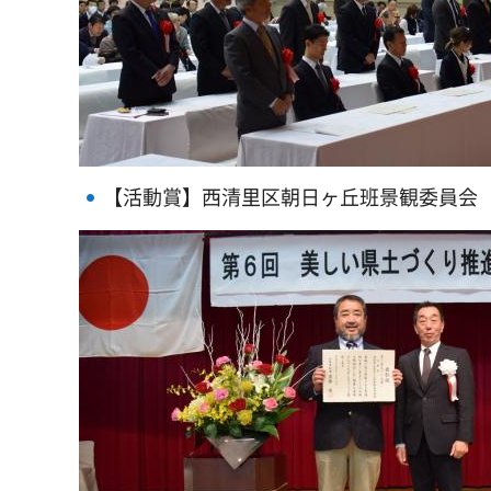
【活動賞】西清里区朝日ヶ丘班景観委員会