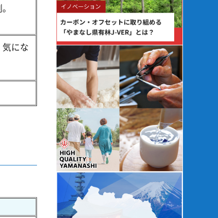
例。
、気にな
。