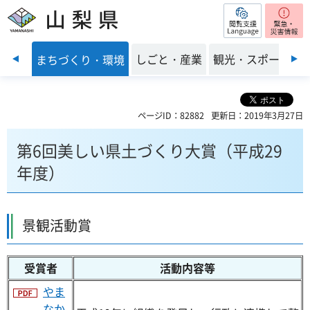
閲覧支援
山梨県
前のスライドを表示
・福祉
しごと・産業
観光・スポーツ
まちづくり・環境
ページID：82882
更新日：2019年3月27日
第6回美しい県土づくり大賞（平成29
年度）
景観活動賞
受賞者
活動内容等
やま
なか