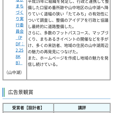
平成19年に組織を発足し、行政と連携して整
まち
備した口留め番所跡や山中地区の山中湖へ降
づく
りていく道幅の狭い「たてみち」の有効性に
り実
ついて調査し、整備のアイデアを行政と協議
行委
し最終的に道路整備した。
員会
さらに、多数のフットパスコース、マップづ
（P
くり、まちあるきイベントの開催などを手が
DF：
け、多くの来訪者、地域の住民の山中湖周辺
2,25
の魅力の再発見につなげた。
8K
また、ホームページを作成し地域の魅力を発
B）
信し続けている。
（山中湖）
広告景観賞
受賞者【設計者】
講評