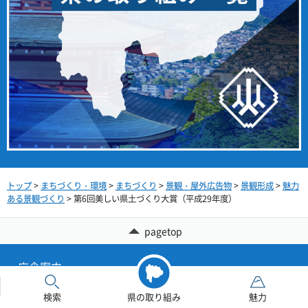
トップ
>
まちづくり・環境
>
まちづくり
>
景観・屋外広告物
>
景観形成
>
魅力
ある景観づくり
> 第6回美しい県土づくり大賞（平成29年度）
pagetop
庁舎案内
サイトマップ
検索
県の取り組み
魅力