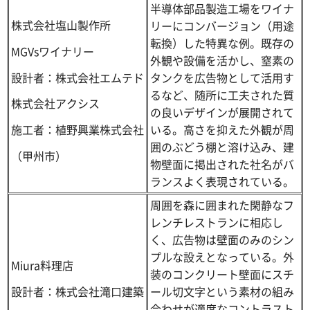
半導体部品製造工場をワイナ
株式会社塩山製作所
リーにコンバージョン（用途
転換）した特異な例。既存の
MGVsワイナリー
外観や設備を活かし、窒素の
設計者：株式会社エムテド
タンクを広告物として活用す
るなど、随所に工夫された質
株式会社アクシス
の良いデザインが展開されて
いる。高さを抑えた外観が周
施工者：植野興業株式会社
囲のぶどう棚と溶け込み、建
（甲州市）
物壁面に掲出された社名がバ
ランスよく表現されている。
周囲を森に囲まれた閑静なフ
レンチレストランに相応し
く、広告物は壁面のみのシン
プルな設えとなっている。外
Miura料理店
装のコンクリート壁面にスチ
設計者：株式会社滝口建築
ール切文字という素材の組み
合わせが適度なコントラスト