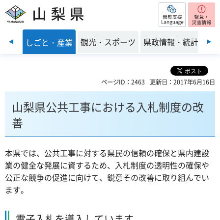
閲覧支援
山梨県
前のスライドを表示
・環境
観光・スポーツ
県政情報・統計
しごと・産業
ページID：2463
更新日：2017年6月16日
山梨県公共工事における入札制度の改
善
本県では、公共工事に対する県民の信頼の確保と県内建設
業の健全な発展に資するため、入札制度の透明性の確保や
公正な競争の促進に向けて、鋭意その改善に取り組んでい
ます。
電子入札を導入しています。