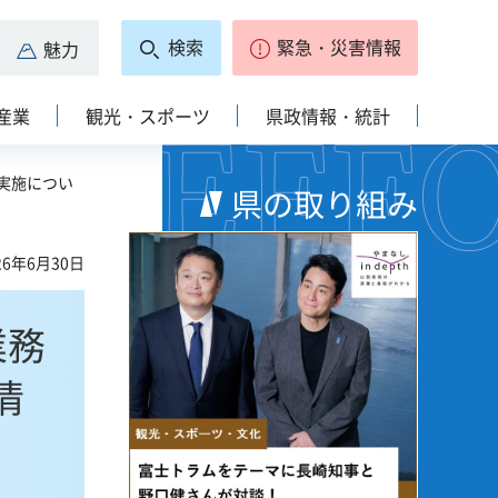
検索
緊急・災害情報
魅力
産業
観光・スポーツ
県政情報・統計
実施につい
県の取り組み
6年6月30日
業務
情