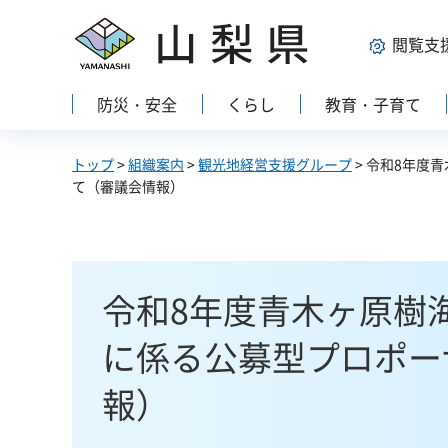
山梨県
閲覧支
防災・安全
くらし
教育・子育て
トップ
>
組織案内
>
観光地経営支援グループ
> 令和8年度
て（審議会情報）
令和8年度青木ヶ原樹
に係る公募型プロポー
報）