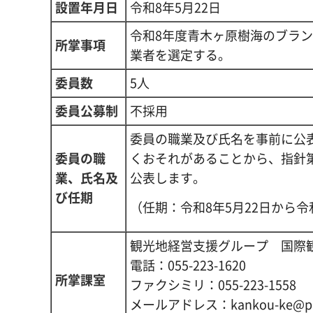
設置年月日
令和8年5月22日
令和8年度青木ヶ原樹海のブラ
所掌事項
業者を選定する。
委員数
5人
委員公募制
不採用
委員の職業及び氏名を事前に公
委員の職
くおそれがあることから、指針
業、氏名及
公表します。
び任期
（任期：令和8年5月22日から令
観光地経営支援グループ 国際
電話：055-223-1620
所掌課室
ファクシミリ：055-223-1558
メールアドレス：kankou-ke@pref.