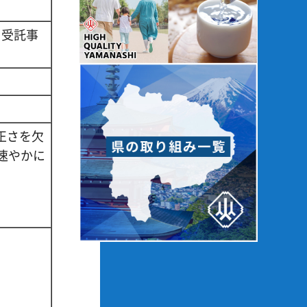
、受託事
正さを欠
速やかに