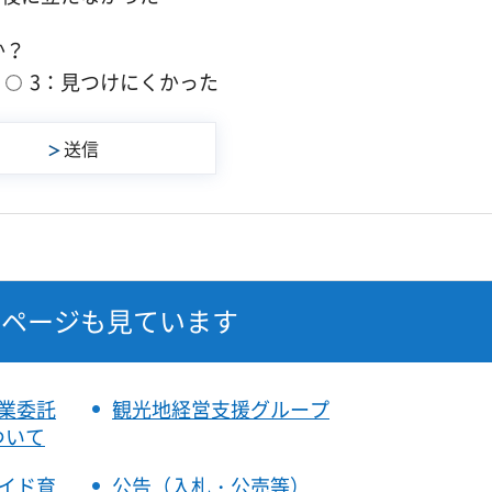
か？
3：見つけにくかった
なページも見ています
業委託
観光地経営支援グループ
ついて
イド育
公告（入札・公売等）