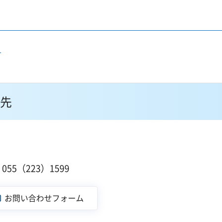
）
先
１
55（223）1599