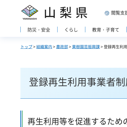
山梨県
閲覧支
防災・安全
くらし
教育・子育て
トップ
>
組織案内
>
農政部
>
果樹園芸振興課
> 登録再生利
登録再生利用事業者制
再生利用等を促進するため