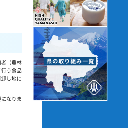
用者（農林
て行う食品
荷卸し地に
要になりま