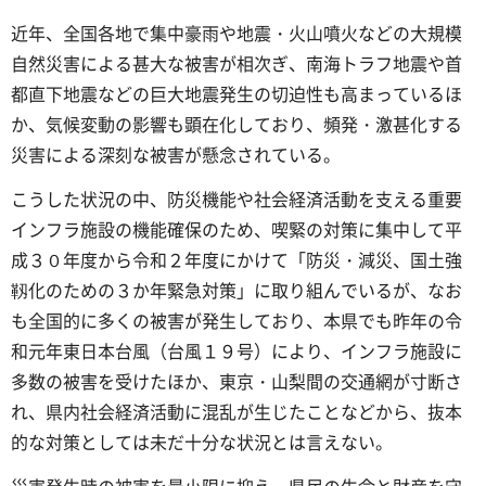
近年、全国各地で集中豪雨や地震・火山噴火などの大規模
自然災害による甚大な被害が相次ぎ、南海トラフ地震や首
都直下地震などの巨大地震発生の切迫性も高まっているほ
か、気候変動の影響も顕在化しており、頻発・激甚化する
災害による深刻な被害が懸念されている。
こうした状況の中、防災機能や社会経済活動を支える重要
インフラ施設の機能確保のため、喫緊の対策に集中して平
成３０年度から令和２年度にかけて「防災・減災、国土強
靱化のための３か年緊急対策」に取り組んでいるが、なお
も全国的に多くの被害が発生しており、本県でも昨年の令
和元年東日本台風（台風１９号）により、インフラ施設に
多数の被害を受けたほか、東京・山梨間の交通網が寸断さ
れ、県内社会経済活動に混乱が生じたことなどから、抜本
的な対策としては未だ十分な状況とは言えない。
災害発生時の被害を最小限に抑え、県民の生命と財産を守