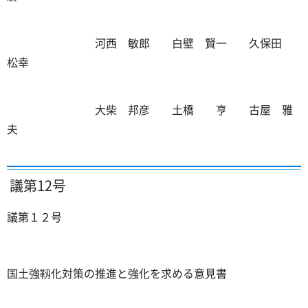
河西 敏郎 白壁 賢一 久保田
松幸
大柴 邦彦 土橋 亨 古屋 雅
夫
議第12号
議第１２号
国土強靱化対策の推進と強化を求める意見書