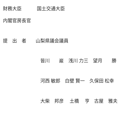
財務大臣 国土交通大臣
内閣官房長官
提 出 者 山梨県議会議員
皆川 巖 浅川 力三 望月 勝
河西 敏郎 白壁 賢一 久保田 松幸
大柴 邦彦 土橋 亨 古屋 雅夫