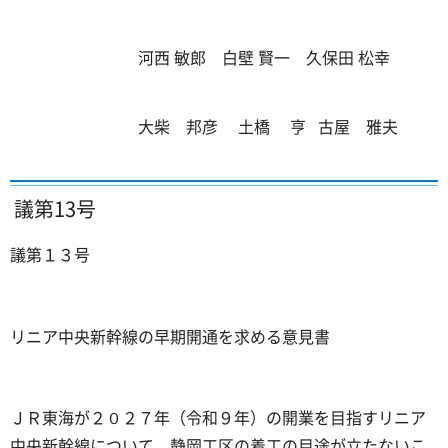
河西 敏郎 白壁 賢一 久保田 松幸
大柴 邦彦 土橋 亨 古屋 雅夫
議第13号
議第１３号
リニア中央新幹線の早期開通を求める意見書
ＪＲ東海が２０２７年（令和９年）の開業を目指すリニア
中央新幹線について、静岡工区の着工の目途が立たないこ