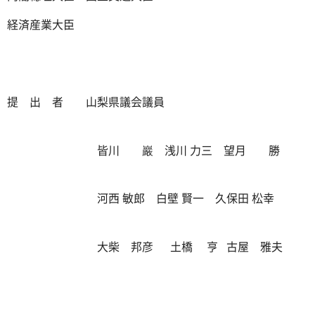
経済産業大臣
提 出 者 山梨県議会議員
皆川 巖 浅川 力三 望月 勝
河西 敏郎 白壁 賢一 久保田 松幸
大柴 邦彦 土橋 亨 古屋 雅夫