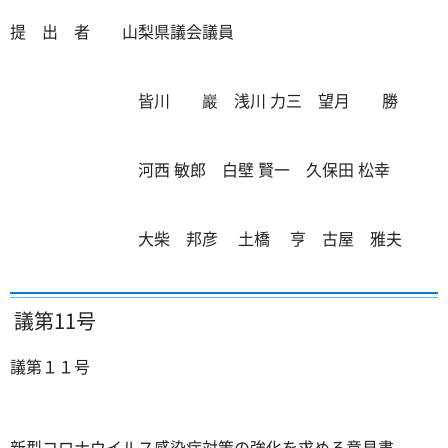
提 出 者 山梨県議会議員
皆川 巖 浅川 力三 望月 勝
河西 敏郎 白壁 賢一 久保田 松幸
大柴 邦彦 土橋 亨 古屋 雅夫
議第11号
議第１１号
新型コロナウイルス感染症対策の強化を求める意見書