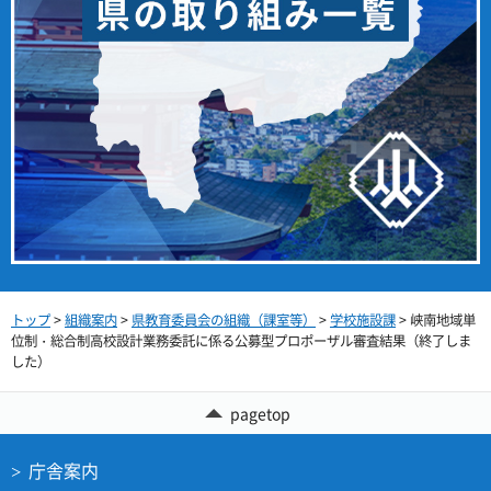
トップ
>
組織案内
>
県教育委員会の組織（課室等）
>
学校施設課
> 峡南地域単
位制・総合制高校設計業務委託に係る公募型プロポーザル審査結果（終了しま
した）
pagetop
庁舎案内