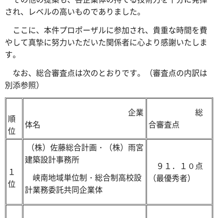
され、レベルの高いものでありました。
ここに、本件プロポーザルに参加され、貴重な時間を費
やして真摯に努力いただいた関係者に心より感謝いたしま
す。
なお、総合審査点は次のとおりです。（審査点の内訳は
別添参照）
企業
総
順
体名
合審査点
位
（株）佐藤総合計画・（株）雨宮
建築設計事務所
９１．１０点
１
峡南地域単位制・総合制高校設
（最優秀者）
位
計業務委託共同企業体