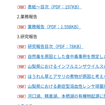
表紙～目次（PDF：197KB）
2.業務報告
業務報告（PDF：1,598KB）
3.研究報告
研究報告目次（PDF：78KB）
自然毒を原因とした食中毒事例を想定した
山梨県におけるインフルエンザウイルスの検出
ほうれん草とアサリの煮物が原因と考えら
山梨県における劇症型溶血性レンサ球菌感染
河口湖、精進湖、本栖湖の有機物起源に関す