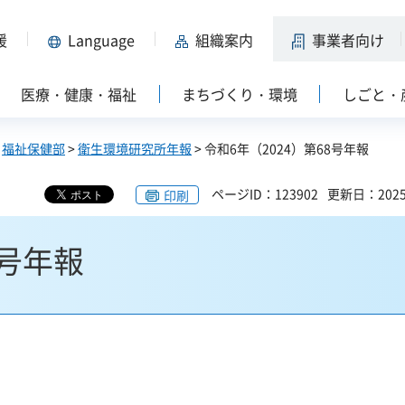
援
Language
組織案内
事業者向け
医療・健康・福祉
まちづくり・環境
しごと・
>
福祉保健部
>
衛生環境研究所年報
> 令和6年（2024）第68号年報
ページID：123902
更新日：202
印刷
8号年報