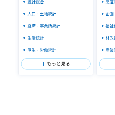
統計総合
高度
人口・土地統計
企画
経済・事業所統計
福祉
生活統計
林政
厚生・労働統計
産業
もっと見る