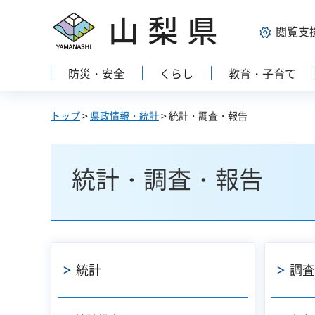
山梨県
閲覧支
防災・安全
くらし
教育・子育て
トップ
>
県政情報・統計
> 統計・調査・報告
統計・調査・報告
統計
調