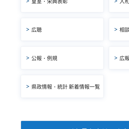
皇室・栄典表彰
入
広聴
相
公報・例規
広
県政情報・統計 新着情報一覧