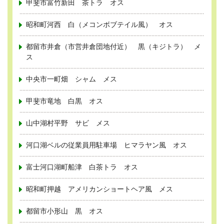
甲斐市富竹新田 茶トラ オス
昭和町河西 白（メコンボブテイル風） オス
都留市井倉（市営井倉団地付近） 黒（キジトラ） メ
ス
中央市一町畑 シャム メス
甲斐市竜地 白黒 オス
山中湖村平野 サビ メス
河口湖ベルの従業員用駐車場 ヒマラヤン風 オス
富士河口湖町船津 白茶トラ オス
昭和町押越 アメリカンショートヘア風 メス
都留市小形山 黒 オス