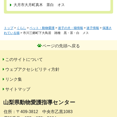
大月市大月町真木 茶白 オス
トップ
>
くらし
>
ペット・動物愛護
>
迷子の犬・猫情報
>
迷子情報
>
保護さ
れている猫
> 市川三郷町下大鳥居 雑種 黒・茶・白 メス
ページの先頭へ戻る
このサイトについて
ウェブアクセシビリティ方針
リンク集
サイトマップ
山梨県動物愛護指導センター
住所：〒409-3812 中央市乙黒1083