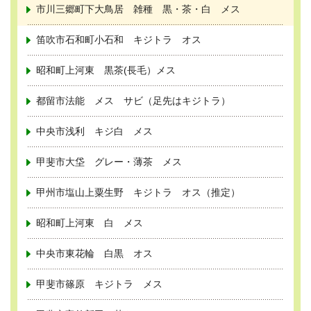
市川三郷町下大鳥居 雑種 黒・茶・白 メス
笛吹市石和町小石和 キジトラ オス
昭和町上河東 黒茶(長毛）メス
都留市法能 メス サビ（足先はキジトラ）
中央市浅利 キジ白 メス
甲斐市大垈 グレー・薄茶 メス
甲州市塩山上粟生野 キジトラ オス（推定）
昭和町上河東 白 メス
中央市東花輪 白黒 オス
甲斐市篠原 キジトラ メス