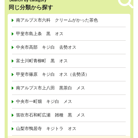
同じ分類から探す
南アルプス市六科 クリームがかった茶色
甲斐市島上条 黒 オス
中央市高部 キジ白 去勢オス
富士川町青柳町 黒 オス
甲斐市篠原 キジ白 オス（去勢済）
南アルプス市上八田 黒茶白 メス
中央市一町畑 キジ白 メス
笛吹市石和町広瀬 雑種 黒 メス
山梨市鴨居寺 キジトラ オス