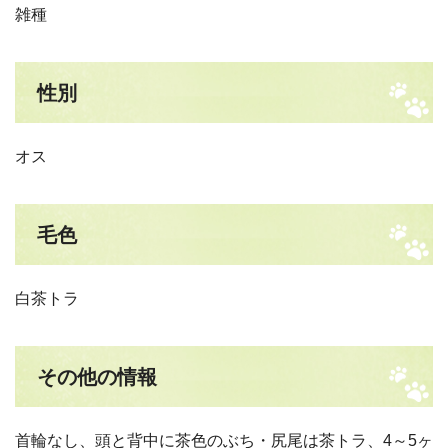
雑種
性別
オス
毛色
白茶トラ
その他の情報
首輪なし、頭と背中に茶色のぶち・尻尾は茶トラ、4～5ヶ