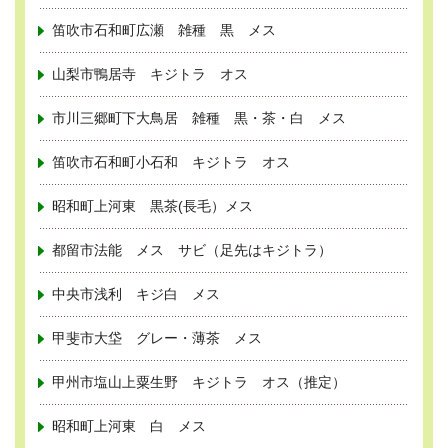
笛吹市石和町広瀬 雑種 黒 メス
山梨市鴨居寺 キジトラ オス
市川三郷町下大鳥居 雑種 黒・茶・白 メス
笛吹市石和町小石和 キジトラ オス
昭和町上河東 黒茶(長毛）メス
都留市法能 メス サビ（足先はキジトラ）
中央市浅利 キジ白 メス
甲斐市大垈 グレー・薄茶 メス
甲州市塩山上粟生野 キジトラ オス（推定）
昭和町上河東 白 メス