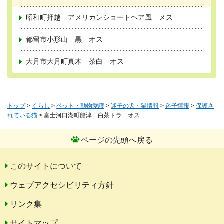
昭和町押越 アメリカンショートヘア風 メス
都留市小形山 黒 オス
大月市大月町真木 茶白 オス
トップ
>
くらし
>
ペット・動物愛護
>
迷子の犬・猫情報
>
迷子情報
>
保護さ
れている猫
> 富士河口湖町船津 白茶トラ オス
ページの先頭へ戻る
このサイトについて
ウェブアクセシビリティ方針
リンク集
サイトマップ