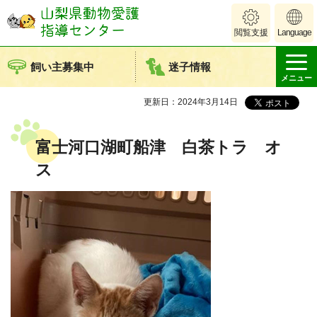
山梨県動物愛護
閲覧支援
Language
指導センター
飼い主募集中
迷子情報
メニュー
更新日：2024年3月14日
富士河口湖町船津 白茶トラ オ
ス