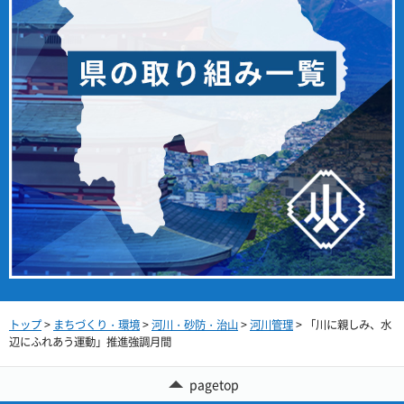
トップ
>
まちづくり・環境
>
河川・砂防・治山
>
河川管理
> 「川に親しみ、水
辺にふれあう運動」推進強調月間
pagetop