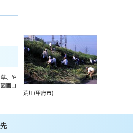
除草、や
び図画コ
荒川(甲府市)
。
先