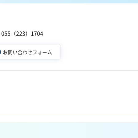
１
55（223）1704