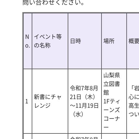
問い合わせください。
N
イベント等
日時
場所
概
o.
の名称
山梨県
立図書
令和7年8月
「
館
新書にチャ
21日（木）
心
1
1Fティ
レンジ
～11月19日
高
ーンズ
（水）
つ
コーナ
ー