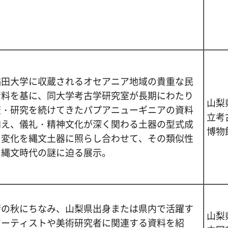
稲田大学に収蔵されるオセアニア地域の貴重な民
資料を基に、同大学考古学研究室が長期にわたり
山梨
査・研究を続けてきたパプアニューギニアの資料
立考
加え、儀礼・精神文化が深く関わる土器の型式成
博物
と変化を縄文土器に照らし合わせて、その類似性
ら縄文時代の謎に迫る展示。
術の秋にちなみ、山梨県出身または県内で活躍す
山梨
アーティストや美術研究者に関連する資料を紹