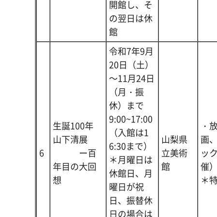
開館し、そ
の翌日は休
館
令和7年9月
20日（土）
～11月24日
（月・振
休）まで
9:00~17:00
生誕100年
・
（入館は1
山下清展
山梨県
画
6:30まで）
6
ー百
立美術
ック
＊月曜日は
年目の大回
館
催
休館日、月
想
＊
曜日が祝
日、振替休
日の場合は