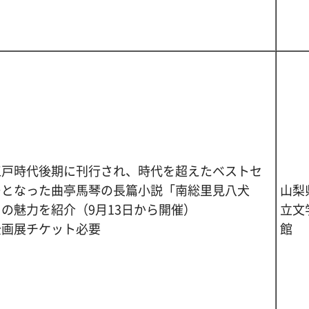
江戸時代後期に刊行され、時代を超えたベストセ
ーとなった曲亭馬琴の長篇小説「南総里見八犬
山梨
の魅力を紹介（9月13日から開催）
立文
企画展チケット必要
館