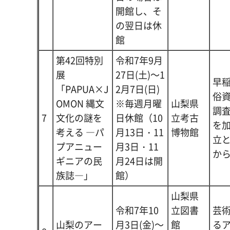
開館し、そ
の翌日は休
館
第42回特別
令和7年9月
展
27日(土)～1
早
「PAPUA×J
2月7日(日)
俗
OMON 縄文
※毎週月曜
山梨県
調
7
文化の謎を
日休館（10
立考古
を
考える ―パ
月13日・11
博物館
立
プアニュー
月3日・11
か
ギニアの民
月24日は開
族誌―」
館）
山梨県
令和7年10
立図書
芸
山梨のアー
月3日(金)～
館
る