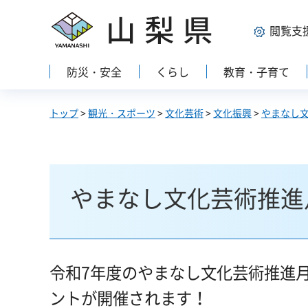
山梨県
閲覧支
防災・安全
くらし
教育・子育て
トップ
>
観光・スポーツ
>
文化芸術
>
文化振興
>
やまなし
やまなし文化芸術推進
令和7年度のやまなし文化芸術推進
ントが開催されます！