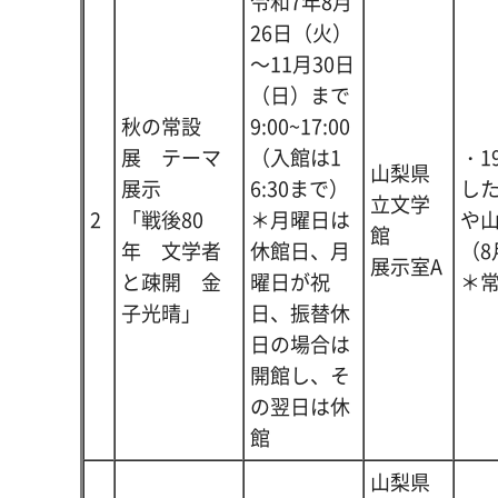
令和7年8月
26日（火）
～11月30日
（日）まで
秋の常設
9:00~17:00
展 テーマ
（入館は1
・1
山梨県
展示
6:30まで）
し
立文学
2
「戦後80
＊月曜日は
や
館
年 文学者
休館日、月
（8
展示室A
と疎開 金
曜日が祝
＊
子光晴」
日、振替休
日の場合は
開館し、そ
の翌日は休
館
山梨県