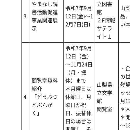
やまなし読
立図書
令和7年9月
山
書活動促進
館
3
12日(金)～1
品
事業関連展
２F情報
2月7日(日)
い
示
サテラ
イト１
令和7年9月
12日（金）
～11月24日
・
（月・振
の
閲覧室資料
休）まで
山梨県
登
紹介
＊月曜日は
立文学
ッ
4
「どうぶつ
休館日、月
館
月1
とぶんが
曜日が祝
閲覧室
＊
く」
日、振替休
＊閲
日の場合は
～18
開館し、そ