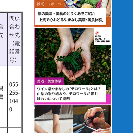
問い
合
合わ
先
せ先
（電
話番
号）
055-
県
255-
書
104
0