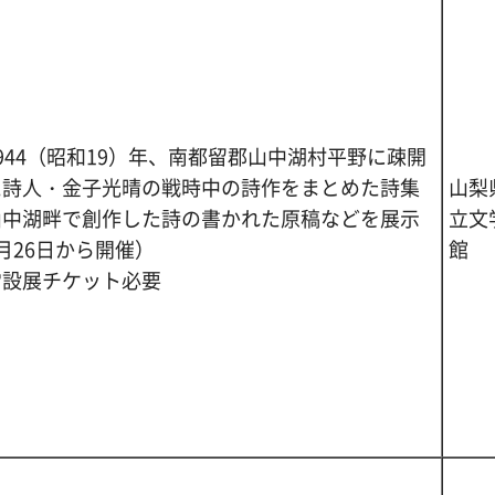
944（昭和19）年、南都留郡山中湖村平野に疎開
た詩人・金子光晴の戦時中の詩作をまとめた詩集
山梨
山中湖畔で創作した詩の書かれた原稿などを展示
立文
月26日から開催）
館
常設展チケット必要