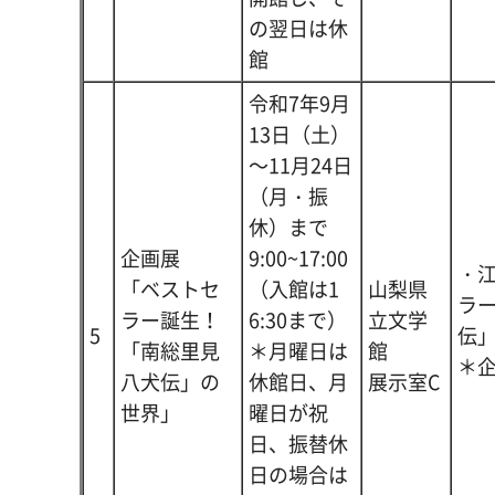
の翌日は休
館
令和7年9月
13日（土）
～11月24日
（月・振
休）まで
企画展
9:00~17:00
・
「ベストセ
（入館は1
山梨県
ラ
ラー誕生！
6:30まで）
立文学
5
伝」
「南総里見
＊月曜日は
館
＊
八犬伝」の
休館日、月
展示室C
世界」
曜日が祝
日、振替休
日の場合は