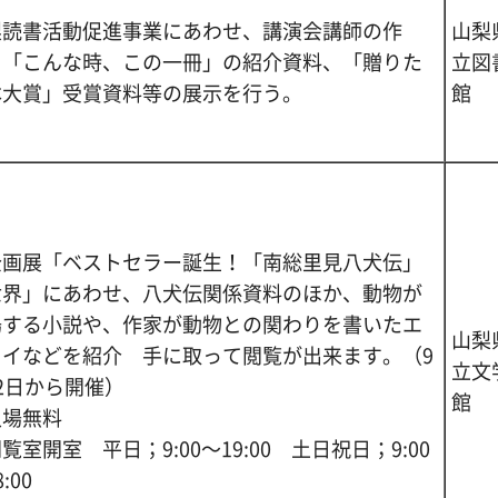
梨読書活動促進事業にあわせ、講演会講師の作
山梨
、「こんな時、この一冊」の紹介資料、「贈りた
立図
本大賞」受賞資料等の展示を行う。
館
企画展「ベストセラー誕生！「南総里見八犬伝」
世界」にあわせ、八犬伝関係資料のほか、動物が
場する小説や、作家が動物との関わりを書いたエ
山梨
セイなどを紹介 手に取って閲覧が出来ます。（9
立文
2日から開催）
館
入場無料
覧室開室 平日；9:00～19:00 土日祝日；9:00
:00