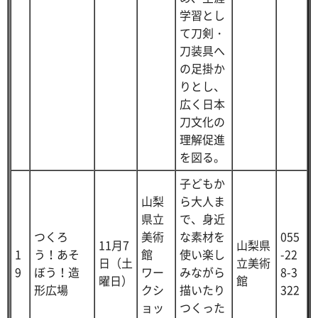
学習とし
て刀剣・
刀装具へ
の足掛か
りとし、
広く日本
刀文化の
理解促進
を図る。
子どもか
山梨
ら大人ま
県立
で、身近
つくろ
美術
な素材を
055
11月7
山梨県
1
う！あそ
館
使い楽し
-22
日（土
立美術
9
ぼう！造
ワー
みながら
8-3
曜日）
館
形広場
クシ
描いたり
322
ョッ
つくった