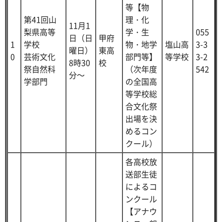
等【物
第41回山
理・化
11月1
梨県高等
学・生
055
日（日
甲府
1
学校
物・地学
塩山高
3-3
曜日）
東高
0
芸術文化
部門等】
等学校
3-2
8時30
校
祭自然科
（次年度
542
分～
学部門
の全国高
等学校総
合文化祭
出場を決
めるコン
クール）
各高校放
送部生徒
によるコ
ンクール
【アナウ