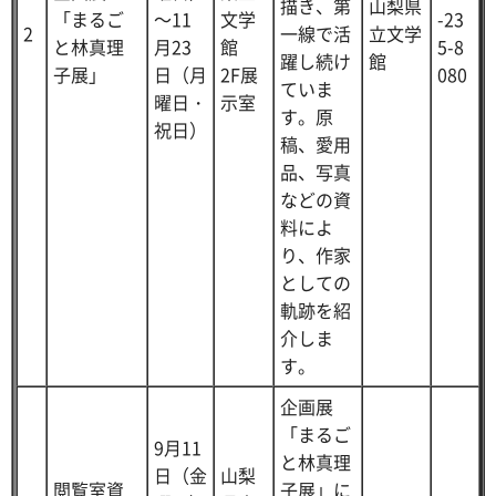
描き、第
山梨県
「まるご
～11
文学
-23
2
一線で活
立文学
と林真理
月23
館
5-8
躍し続け
館
子展」
日（月
2F展
080
ていま
曜日・
示室
す。原
祝日）
稿、愛用
品、写真
などの資
料によ
り、作家
としての
軌跡を紹
介しま
す。
企画展
「まるご
9月11
と林真理
日（金
山梨
閲覧室資
子展」に