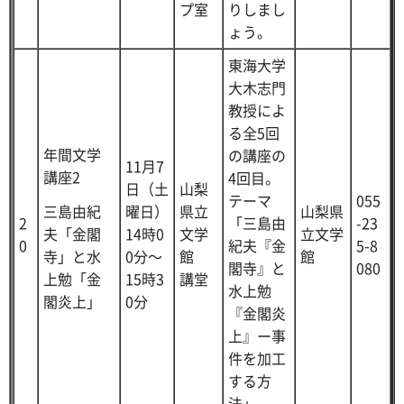
プ室
りしまし
ょう。
東海大学
大木志門
教授によ
る全5回
年間文学
の講座の
11月7
講座2
4回目。
日（土
山梨
テーマ
055
三島由紀
曜日）
県立
山梨県
2
「三島由
-23
夫「金閣
14時0
文学
立文学
0
紀夫『金
5-8
寺」と水
0分～
館
館
閣寺』と
080
上勉「金
15時3
講堂
水上勉
閣炎上」
0分
『金閣炎
上』ー事
件を加工
する方
法」