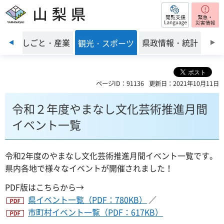
閲覧支援
山梨県
前のスライドを表示
環境
しごと・産業
県政情報・統計
観光・スポーツ
ページID：91136
更新日：2021年10月11日
令和２年度やまなし文化芸術推進月間
イベント一覧
令和2年度のやまなし文化芸術推進月間イベント一覧です。
県内各地で様々なイベントが開催されました！
PDF版はこちらから→
県イベント一覧（PDF：780KB）
／
市町村イベント一覧（PDF：617KB）