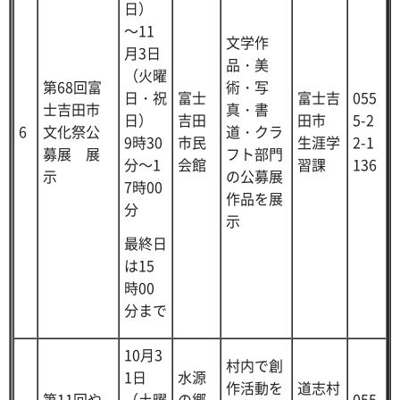
日）
～11
文学作
月3日
品・美
（火曜
第68回富
術・写
日・祝
富士
富士吉
055
士吉田市
真・書
日）
吉田
田市
5-2
6
文化祭公
道・クラ
9時30
市民
生涯学
2-1
募展 展
フト部門
分～1
会館
習課
136
示
の公募展
7時00
作品を展
分
示
最終日
は15
時00
分まで
10月3
村内で創
1日
水源
作活動を
道志村
第11回や
（土曜
の郷
055