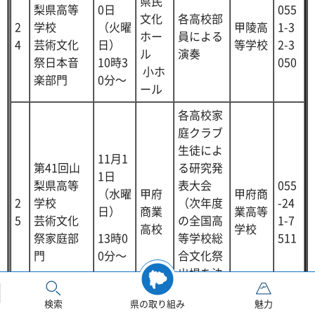
県民
梨県高等
0日
055
文化
各高校部
2
学校
（火曜
甲陵高
1-3
ホー
員による
4
芸術文化
日）
等学校
2-3
ル
演奏
祭日本音
10時3
050
小ホ
楽部門
0分～
ール
各高校家
庭クラブ
生徒によ
11月1
第41回山
る研究発
1日
梨県高等
表大会
055
（水曜
甲府
甲府商
2
学校
（次年度
-24
日）
商業
業高等
5
芸術文化
の全国高
1-7
高校
学校
13時0
祭家庭部
等学校総
511
0分～
門
合文化祭
出場を決
めるコン
検索
県の取り組み
魅力
クール）