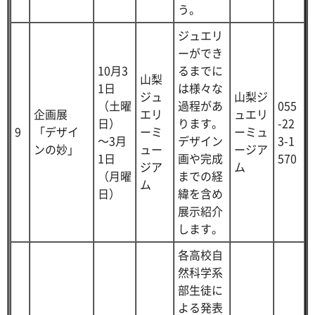
う。
ジュエリ
ーができ
10月3
るまでに
山梨
1日
は様々な
ジュ
山梨ジ
（土曜
過程があ
055
企画展
エリ
ュエリ
日）
ります。
-22
9
「デザイ
ーミ
ーミュ
～3月
デザイン
3-1
ンの妙」
ュー
ージア
1日
画や完成
570
ジア
ム
（月曜
までの経
ム
日）
緯を含め
展示紹介
します。
各高校自
然科学系
部生徒に
よる発表