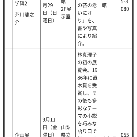
館
5-8
学碑2
月29
の苔の老
館
2F展
080
日（日
いにけ
芥川龍之
示室
曜日）
り」を、
介
書や写真
により紹
介。
林真理子
の初の展
覧会。19
86年に直
木賞を受
賞し、そ
の後も多
彩なテー
マの小説
9月11
を巧みな
日（金
山梨
語り口で
企画展
曜日）
県立
055