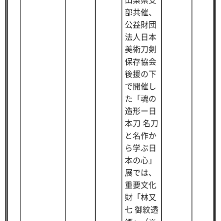
部共催、
公益財団
法人日本
美術刀剣
保存協会
後援の下
で開催し
た「魂の
造形ー日
本刀 名刀
と名作か
ら学ぶ日
本の心」
展では、
重要文化
財「林又
七 御紋透