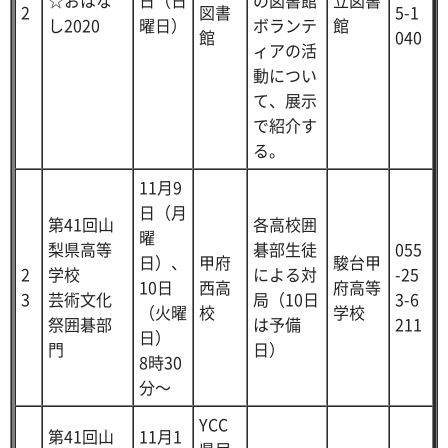
2
図書
5-1
し2020
曜日）
ボランテ
館
館
040
ィアの活
動につい
て、展示
で紹介す
る。
11月9
日（月
第41回山
各高校囲
曜
梨県高等
碁部生徒
055
日）、
甲府
駿台甲
2
学校
による対
-25
10日
西高
府高等
3
芸術文化
局（10日
3-6
（火曜
校
学校
祭囲碁部
は予備
211
日）
門
日）
8時30
分～
YCC
第41回山
11月1