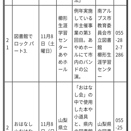
例年実施
南アル
櫛形
している
プス市
生涯
市主催事
教育委
学習
業の第3
員会市
055
図書館で
11月8
2
セン
回目。あ
立図書
-28
ロック パ
日（土
1
ター
やめホー
館
2-7
ート3.
曜日）
あや
ルにて市
櫛形生
286
めホ
内のバン
涯学習
ール
ドの公
センタ
演。
ー
「おはな
し会」の
中で使用
した本や
小道具
山梨
055
おはなし
11月8
と、県内
山梨県
2
県立
-25
☆おはな
日（日
の図書館
立図書