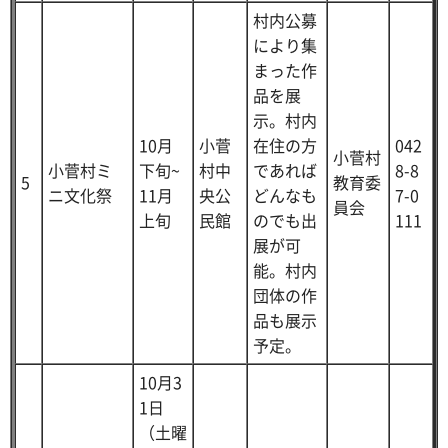
村内公募
により集
まった作
品を展
示。村内
10月
小菅
在住の方
042
小菅村
小菅村ミ
下旬~
村中
であれば
8-8
5
教育委
ニ文化祭
11月
央公
どんなも
7-0
員会
上旬
民館
のでも出
111
展が可
能。村内
団体の作
品も展示
予定。
10月3
1日
（土曜