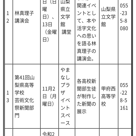
日（日
山梨
関連イベ
055
曜
県立
山梨県
1
林真理子
ントとし
-23
日）、
文学
立文学
2
講演会
て、本や
5-8
13日
館
館
活字文化
080
（金曜
講堂
への思い
日）
を語る林
真理子の
講演会。
やま
第41回山
なし
各高校新
梨県高等
プラ
055
11月2
聞部生徒
甲府西
1
学校
ザ
-22
日（月
が制作し
高等学
3
芸術文化
イベ
8-5
曜日）
た新聞の
校
祭新聞部
ント
161
展示
門
スペ
ース
令和2