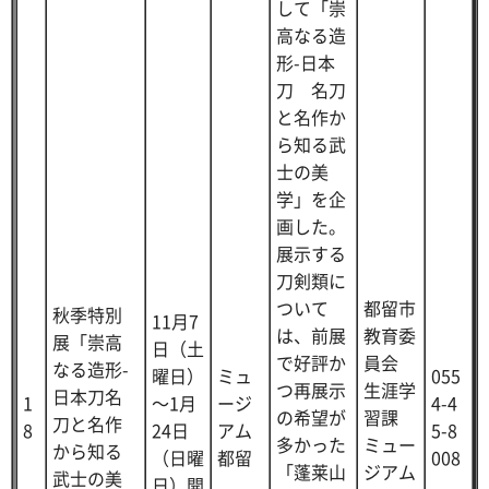
して「崇
高なる造
形-日本
刀 名刀
と名作か
ら知る武
士の美
学」を企
画した。
展示する
刀剣類に
ついて
都留市
秋季特別
11月7
は、前展
教育委
展「崇高
日（土
で好評か
員会
なる造形-
曜日）
ミュ
055
つ再展示
生涯学
日本刀名
1
～1月
ージ
4-4
の希望が
習課
刀と名作
8
24日
アム
5-8
多かった
ミュー
から知る
（日曜
都留
008
「蓬莱山
ジアム
武士の美
日）開