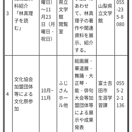
曜日）
県立
055
料紹介
あわせ
山梨県
～11
文学
-23
3
「林真理
て、林真
立文学
月23
館
5-8
子を読
理子の著
館
日（月
閲覧
080
む」
作や関連
曜日・
室
資料を展
祝日）
示、紹介
する。
絵画展・
華道展・
舞踊・大
文化協会
ふじ
正琴・
富士吉
055
加盟団体
10月~
さん
能・俳句
田市
5-2
4
等による
11月
ホー
大会等加
生涯学
2-1
文化祭参
ル他
盟団体等
習課
136
加
による展
示や成果
発表