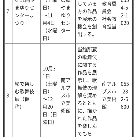
している
教育委
まゆりセ
日）
やま
4-5
7
方の作品
員会
ンターま
～11
ゆり
2-1
を展示の
社会教
つり
月4日
セン
020
機会を創
育担当
（水曜
ター
出する。
日）
当館所蔵
の歌舞伎
に関する
10月3
作品を展
1日
南ア
示し、歌
絵で楽し
（土曜
南アル
055
ルプ
舞伎の理
む歌舞伎
日）
プス市
-28
8
ス市
解を深め
展（仮
～12
立美術
2-6
立美
るととも
称）
月20
館
600
術館
に、描か
日（日
れた作品
曜日）
を楽しん
でもら