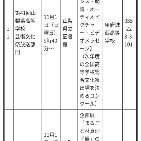
ンス・朗
読・オー
第41回山
11月1
ディオピ
梨県高等
山梨
055
日（日
クチャ
甲府城
1
学校
県立
-22
曜日）
ー・ビデ
西高等
1
芸術文化
図書
3-3
9時40
オメッセ
学校
祭放送部
館
101
分～
ージ】
門
（次年度
の全国高
等学校総
合文化祭
出場を決
めるコン
クール）
企画展
「まるご
と林真理
11月1
子展」の