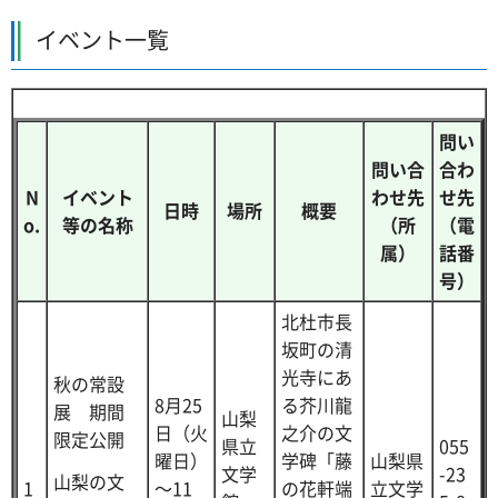
イベント一覧
問い
問い合
合わ
N
イベント
わせ先
せ先
日時
場所
概要
o.
等の名称
（所
（電
属）
話番
号）
北杜市長
坂町の清
光寺にあ
秋の常設
8月25
る芥川龍
展 期間
山梨
日（火
之介の文
限定公開
県立
055
曜日）
学碑「藤
山梨県
文学
-23
山梨の文
1
～11
の花軒端
立文学