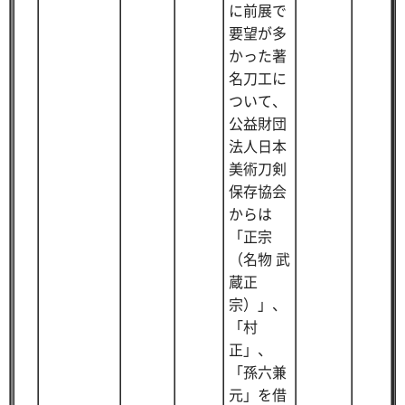
に前展で
要望が多
かった著
名刀工に
ついて、
公益財団
法人日本
美術刀剣
保存協会
からは
「正宗
（名物 武
蔵正
宗）」、
「村
正」、
「孫六兼
元」を借