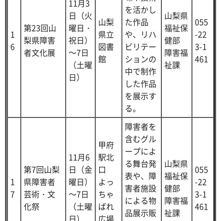
11月3
を活かし
日（火
山梨県
山梨
た作品
055
第23回山
曜日・
福祉保
1
県立
や、リハ
-22
梨県障害
祝日）
健部
6
図書
ビリテー
3-1
者文化展
～7日
障害福
館
ションの
461
（土曜
祉課
中で制作
日）
した作品
を展示す
る。
障害者を
含むグル
甲府
ープによ
11月6
駅北
る舞台発
山梨県
第7回山梨
日（金
口
055
表や、障
福祉保
1
県障害者
曜日）
よっ
-22
害者施設
健部
7
芸術・文
～7日
ちゃ
3-1
による物
障害福
化祭
（土曜
ばれ
461
品展示販
祉課
日）
広場