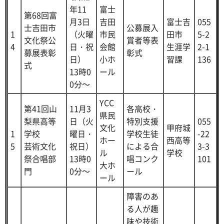
年11
富士
第68回富
月3日
吉田
富士吉
055
士吉田市
公募展入
1
（火曜
市民
田市
5-2
文化祭公
賞者等表
4
日・祝
会館
生涯学
2-1
募展表彰
彰式
日）
小ホ
習課
136
式
13時0
ール
0分～
YCC
第41回山
11月3
各高校・
県民
梨県高等
日（火
特別支援
055
文化
甲府城
1
学校
曜日・
学校生徒
-22
ホー
西高等
5
芸術文化
祝日）
による合
3-3
ル
学校
祭合唱部
13時0
唱コンク
101
大ホ
門
0分～
ール
ール
障害のあ
る人が趣
味や技術