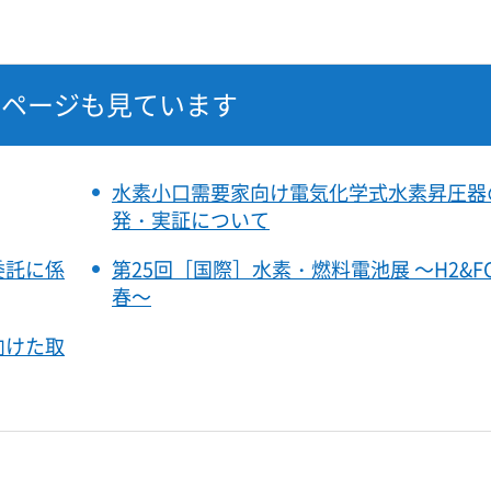
なページも見ています
水素小口需要家向け電気化学式水素昇圧器
発・実証について
委託に係
第25回［国際］水素・燃料電池展 ～H2&FC 
春～
向けた取