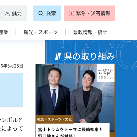
検索
緊急・災害情報
魅力
産業
観光・スポーツ
県政情報・統計
県の取り組み
6年3月25日
シンボルと
氏によって