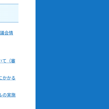
審議会情
いて（審
にかかる
ルの実施