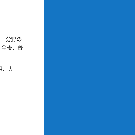
ギー分野の
、今後、普
用、大