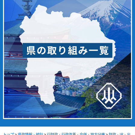
トップ
>
県政情報・統計
>
行財政・行政改革・合併・地方分権
>
財政・IR・出