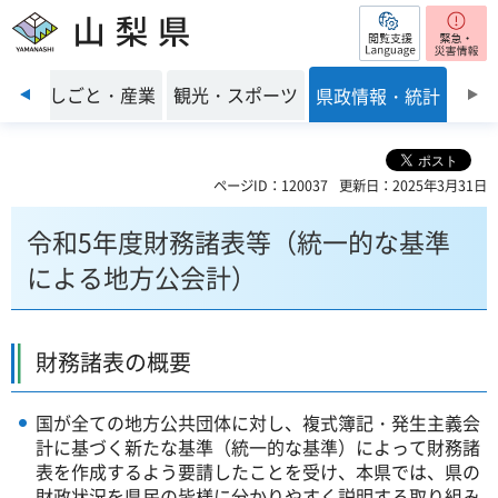
閲覧支援
山梨県
前のスライドを表示
環境
しごと・産業
観光・スポーツ
県政情報・統計
ページID：120037
更新日：2025年3月31日
令和5年度財務諸表等（統一的な基準
による地方公会計）
財務諸表の概要
国が全ての地方公共団体に対し、複式簿記・発生主義会
計に基づく新たな基準（統一的な基準）によって財務諸
表を作成するよう要請したことを受け、本県では、県の
財政状況を県民の皆様に分かりやすく説明する取り組み