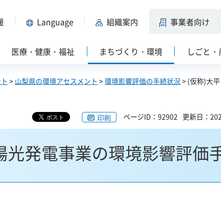
援
Language
組織案内
事業者向け
医療・健康・福祉
まちづくり・環境
しごと・
ント
>
山梨県の環境アセスメント
>
環境影響評価の手続状況
> (仮称)大
ページID：92902
更新日：202
印刷
太陽光発電事業の環境影響評価