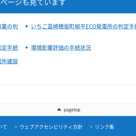
なページも見ています
事業の判
いちご韮崎穂坂町柳平ECO発電所の判定手
判定手続
環境影響評価の手続状況
電所建設
pagetop
いて
ウェブアクセシビリティ方針
リンク集