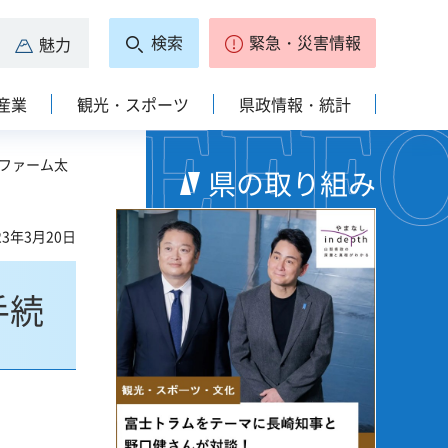
検索
緊急・災害情報
魅力
産業
観光・スポーツ
県政情報・統計
平ファーム太
県の取り組み
3年3月20日
手続