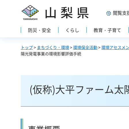
山梨県
閲覧支
防災・安全
くらし
教育・子育て
トップ
>
まちづくり・環境
>
環境保全活動
>
環境アセスメ
陽光発電事業の環境影響評価手続
(仮称)大平ファーム