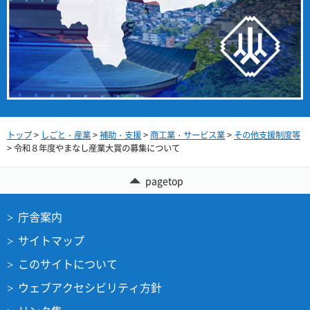
トップ
>
しごと・産業
>
補助・支援
>
商工業・サービス業
>
その他支援制度等
> 令和８年度やまなし産業大賞の募集について
pagetop
庁舎案内
サイトマップ
このサイトについて
ウェブアクセシビリティ方針