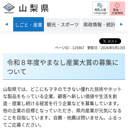
閲覧支援
山梨県
前のスライドを表示
・環境
観光・スポーツ
県政情報・統計
しごと・産業
ページID：125867
更新日：2026年5月13日
令和８年度やまなし産業大賞の募集に
ついて
山梨県では、どこにもマネのできない優れた技術やホット
な製品をもっている企業、顧客へ新しい価値や生活を創
造・提案し続ける経営を行う企業などを募集しています。
他の企業の目標となっていただき、県内産業が元気になる
ことを目指しています。自薦・他薦は問いません。ふるっ
てご応募ください。