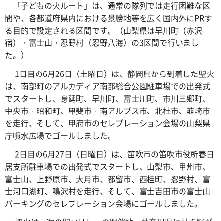
「子どもの火ルート」は、通常の隊列では走行困難な区
間や、各都道府県内における景勝地等を広く国内外にPRす
る目的で設定される区間です。（山梨県は早川町（赤沢
宿）・富士山・忍野村（忍野八海）の3区間で行いまし
た。）
1日目の6月26日（土曜日）は、静岡県から到着した聖火
は、南部町のアルカディア南部総合公園駐車場での出発式
でスタートし、身延町、早川町、富士川町、市川三郷町、
中央市・昭和町、甲斐市・南アルプス市、北杜市、韮崎市
を走行、そして、甲府市のセレブレーション会場の山梨県
庁噴水広場でゴールしました。
2日目の6月27日（日曜日）は、笛吹市の笛吹市役所春日
居支所駐車場での出発式でスタートし、山梨市、甲州市、
富士山、上野原市、大月市、都留市、西桂町、忍野村、富
士河口湖町、鳴沢村を走行、そして、富士吉田市の富士山
パーキングのセレブレーション会場にゴールしました。