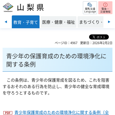
閲覧支援
山梨県
前のスライドを表示
くらし
医療・健康・福祉
まちづくり・環境
教育・子育て
ページID：4967
更新日：2026年2月2日
青少年の保護育成のための環境浄化に
関する条例
この条例は、青少年の保護育成を図るため、これを阻害
するおそれのある行為を防止し、青少年の健全な育成環境
を守ろうとするものです。
青少年保護育成のための環境浄化に関する条例（全