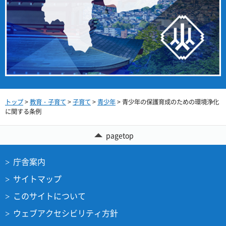
トップ
>
教育・子育て
>
子育て
>
青少年
> 青少年の保護育成のための環境浄化
に関する条例
pagetop
庁舎案内
サイトマップ
このサイトについて
ウェブアクセシビリティ方針