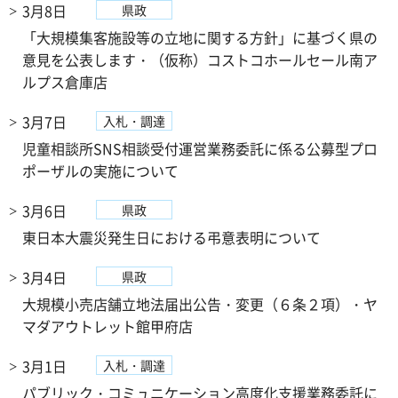
3月8日
県政
「大規模集客施設等の立地に関する方針」に基づく県の
意見を公表します・（仮称）コストコホールセール南ア
ルプス倉庫店
3月7日
入札・調達
児童相談所SNS相談受付運営業務委託に係る公募型プロ
ポーザルの実施について
3月6日
県政
東日本大震災発生日における弔意表明について
3月4日
県政
大規模小売店舗立地法届出公告・変更（６条２項）・ヤ
マダアウトレット館甲府店
3月1日
入札・調達
パブリック・コミュニケーション高度化支援業務委託に