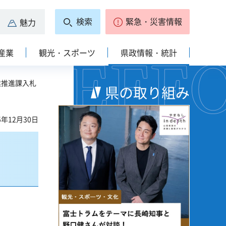
検索
緊急・災害情報
魅力
産業
観光・スポーツ
県政情報・統計
業推進課入札
県の取り組み
5年12月30日