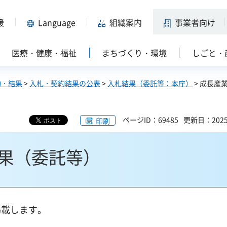
援
Language
組織案内
事業者向け
医療・健康・福祉
まちづくり・環境
しごと・
約・結果
>
入札・契約結果の公表
>
入札結果（委託等：本庁）
> 成長産
ページID：69485
更新日：202
印刷
果（委託等）
掲載します。