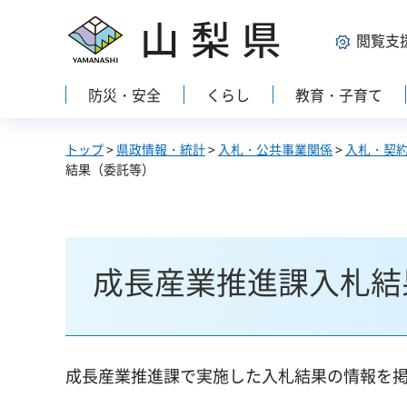
山梨県
閲覧支
防災・安全
くらし
教育・子育て
トップ
>
県政情報・統計
>
入札・公共事業関係
>
入札・契
結果（委託等）
成長産業推進課入札結
成長産業推進課で実施した入札結果の情報を