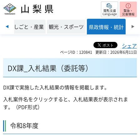
閲覧支援
山梨県
前のスライドを表示
環境
しごと・産業
観光・スポーツ
県政情報・統計
シェア
ページID：120841
更新日：2026年6月11日
DX課_入札結果（委託等）
DX課で実施した入札結果の情報を掲載します。
入札案件名をクリックすると、入札結果表が表示されま
す。（PDF形式）
令和8年度