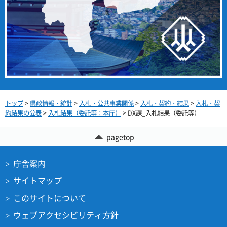
トップ
>
県政情報・統計
>
入札・公共事業関係
>
入札・契約・結果
>
入札・契
約結果の公表
>
入札結果（委託等：本庁）
> DX課_入札結果（委託等）
pagetop
庁舎案内
サイトマップ
このサイトについて
ウェブアクセシビリティ方針