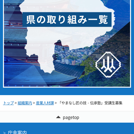
トップ
>
組織案内
>
産業人材課
> 「やまなし匠の技・伝承塾」受講生募集
pagetop
庁舎案内