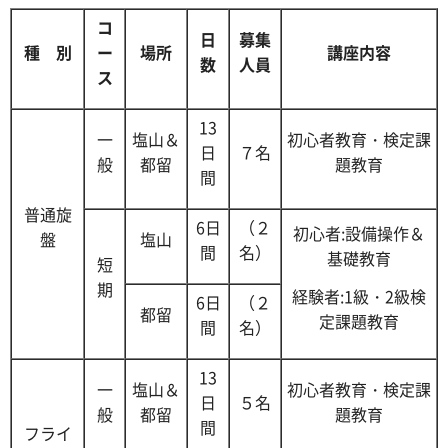
コ
日
募集
種 別
ー
場所
講座内容
数
人員
ス
13
一
塩山＆
初心者教育・検定課
日
７名
般
都留
題教育
間
普通旋
6日
（２
初心者:設備操作＆
盤
塩山
間
名）
基礎教育
短
期
経験者:1級・2級検
6日
（２
都留
定課題教育
間
名）
13
一
塩山＆
初心者教育・検定課
日
５名
般
都留
題教育
間
フライ