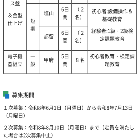
ス盤
6日
（２
初心者:設備操作＆
塩山
＆金型
間
名）
基礎教育
短
仕上げ
期
経験者:1級・2級検
6日
（２
都留
定課題教育
間
名）
電子機
一
5日
初心者教育・検定課
甲府
８名
器組立
般
間
題教育
募集期間
１次募集：令和8年6月1日（月曜日）から令和8年7月13日
（月曜日）
２次募集：令和8年8月10日（月曜日）まで（定員を満たし
た場合は2次募集中止）