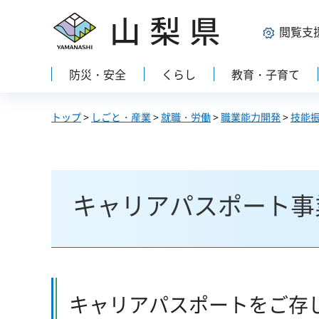
山梨県
閲覧支
防災・安全
くらし
教育・子育て
トップ
>
しごと・産業
>
就職・労働
>
職業能力開発
>
技能
キャリアパスポート事
キャリアパスポートをご存