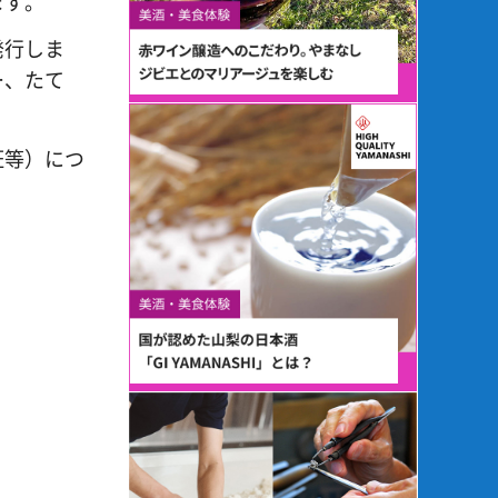
ます。
発行しま
ー、たて
証等）につ