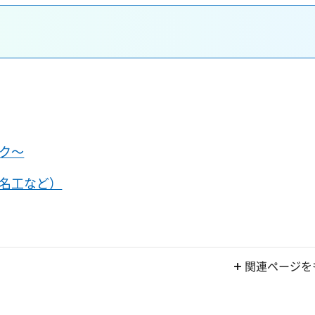
ク～
名工など）
関連ページを