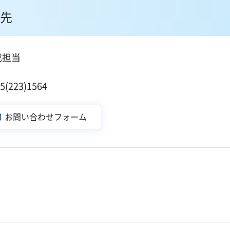
先
成担当
223)1564