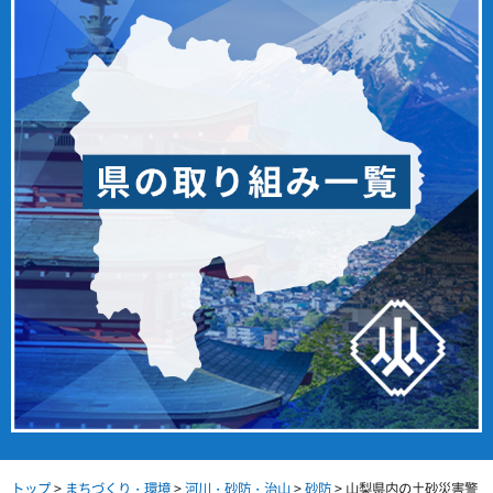
トップ
>
まちづくり・環境
>
河川・砂防・治山
>
砂防
> 山梨県内の土砂災害警