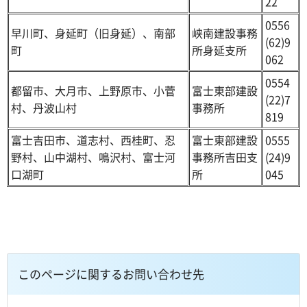
22
0556
早川町、身延町（旧身延）、南部
峡南建設事務
(62)9
町
所身延支所
062
0554
都留市、大月市、上野原市、小菅
富士東部建設
(22)7
村、丹波山村
事務所
819
富士吉田市、道志村、西桂町、忍
富士東部建設
0555
野村、山中湖村、鳴沢村、富士河
事務所吉田支
(24)9
口湖町
所
045
このページに関するお問い合わせ先