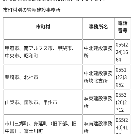
市町村別の管轄建設事務所
電話
市町村
事務所名
番号
055(2
甲府市、南アルプス市、甲斐市、
中北建設事務
24)16
中央市、昭和町
所
64
0551
中北建設事務
韮崎市、北杜市
(23)3
所峡北支所
062
0553
峡東建設事務
山梨市、笛吹市、甲州市
(20)2
所
712
055(2
市川三郷町、身延町（旧下部、旧
峡南建設事務
40)41
中富）、富士川町
所