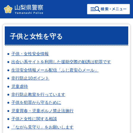
検索・共通メニュー
山梨県警察
子供と女性を守る
子供・女性安全情報
出会い系サイトを利用した援助交際の勧誘は犯罪です
生活安全情報メール配信「ふじ君安心メール」
非行防止10ポイント
児童虐待
非行防止教室を行っています
子供を犯罪から守るために
児童買春・児童ポルノ禁止法施行
子供と女性に関する相談
「ながら見守り」をお願いします