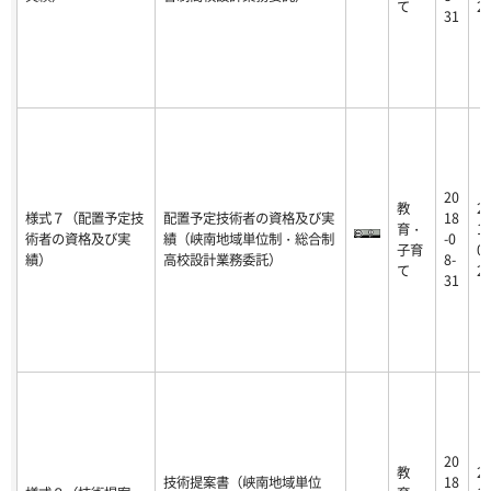
て
2
31
20
教
2
様式７（配置予定技
配置予定技術者の資格及び実
18
育・
19
術者の資格及び実
績（峡南地域単位制・総合制
-0
子育
06
績）
高校設計業務委託）
8-
て
2
31
20
教
2
技術提案書（峡南地域単位
18