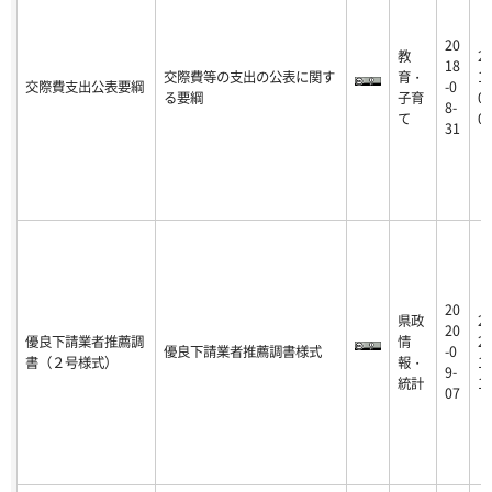
20
教
2
18
交際費等の支出の公表に関す
育・
19
交際費支出公表要綱
-0
る要綱
子育
06
8-
て
0
31
20
県政
2
20
優良下請業者推薦調
情
25
優良下請業者推薦調書様式
-0
書（２号様式）
報・
11
9-
統計
1
07