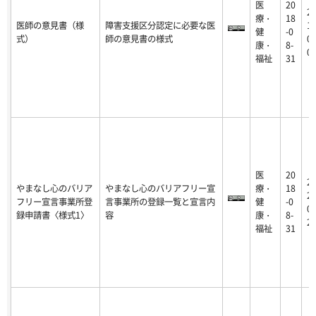
医
20
2
療・
18
医師の意見書（様
障害支援区分認定に必要な医
18
健
-0
式）
師の意見書の様式
07
康・
8-
0
福祉
31
医
20
2
やまなし心のバリア
やまなし心のバリアフリー宣
療・
18
20
フリー宣言事業所登
言事業所の登録一覧と宣言内
健
-0
01
録申請書〈様式1〉
容
康・
8-
2
福祉
31