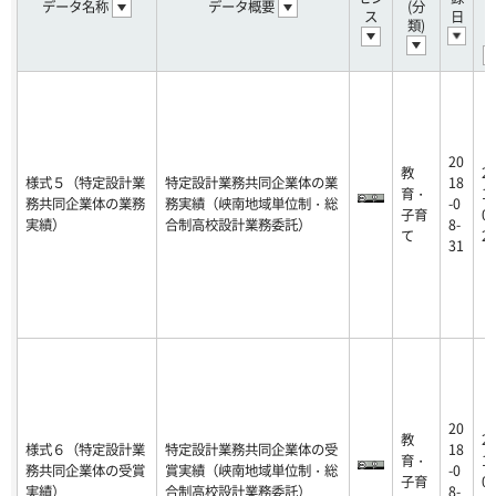
データ名称
データ概要
(分
ス
日
類)
20
教
2
様式５（特定設計業
特定設計業務共同企業体の業
18
育・
19
務共同企業体の業務
務実績（峡南地域単位制・総
-0
子育
06
実績）
合制高校設計業務委託）
8-
て
2
31
20
教
2
様式６（特定設計業
特定設計業務共同企業体の受
18
育・
19
務共同企業体の受賞
賞実績（峡南地域単位制・総
-0
子育
06
実績）
合制高校設計業務委託）
8-