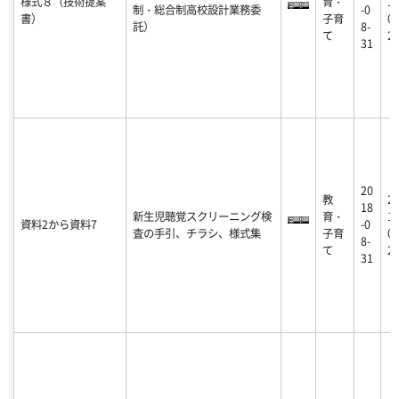
様式８（技術提案
育・
19
制・総合制高校設計業務委
-0
書）
子育
06
託）
8-
て
2
31
20
教
2
18
新生児聴覚スクリーニング検
育・
10
資料2から資料7
-0
査の手引、チラシ、様式集
子育
05
8-
て
2
31