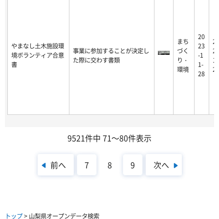
20
まち
2
やまなし土木施設環
23
事業に参加することが決定し
づく
23
境ボランティア合意
-1
た際に交わす書類
り・
11
書
1-
環境
2
28
9521件中 71～80件表示
前へ
次へ
7
8
9
トップ
> 山梨県オープンデータ検索