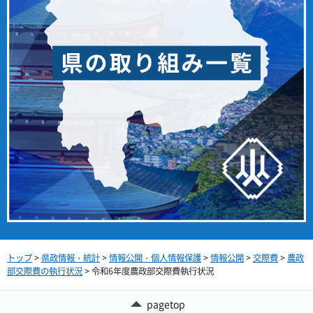
トップ
>
県政情報・統計
>
情報公開・個人情報保護
>
情報公開
>
交際費
>
農政
部交際費の執行状況
> 令和6年度農政部交際費執行状況
pagetop