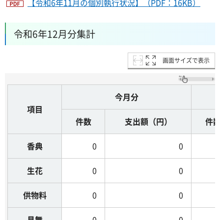
【令和6年11月の個別執行状況】（PDF：16KB）
令和6年12月分集計
画面サイズで表示
今月分
項目
件数
支出額（円）
件
香典
0
0
生花
0
0
供物料
0
0
見舞
0
0