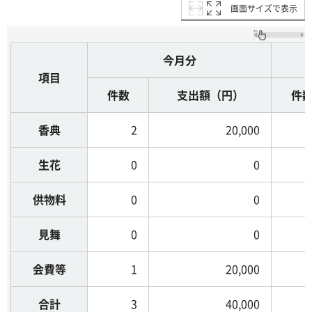
画面サイズで表示
今月分
項目
件数
支出額（円）
件
香典
2
20,000
生花
0
0
供物料
0
0
見舞
0
0
会費等
1
20,000
合計
3
40,000