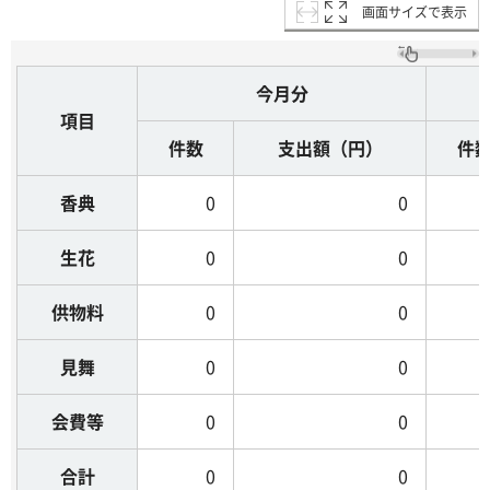
画面サイズで表示
今月分
項目
件数
支出額（円）
件
香典
0
0
生花
0
0
供物料
0
0
見舞
0
0
会費等
0
0
合計
0
0