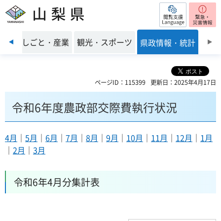
閲覧支援
山梨県
前のスライドを表示
環境
しごと・産業
観光・スポーツ
県政情報・統計
ページID：115399
更新日：2025年4月17日
令和6年度農政部交際費執行状況
4月
｜
5月
｜
6月
｜
7月
｜
8月
｜
9月
｜
10月
｜
11月
｜
12月
｜
1月
｜
2月
｜
3月
令和6年4月分集計表