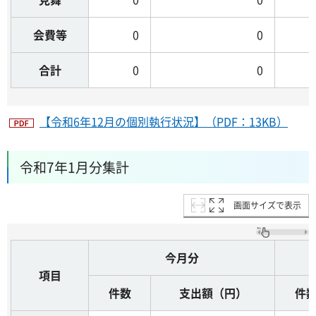
会費等
0
0
合計
0
0
【令和6年12月の個別執行状況】（PDF：13KB）
令和7年1月分集計
画面サイズで表示
今月分
項目
件数
支出額（円）
件