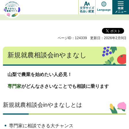
や
文字サイズ
検索
Language
ま
色合い変更
メニュー
な
し
ページID：124339
更新日：2026年2月9日
新
規
新規就農相談会inやまなし
就
農
応
山梨で農業を始めたい人必見！
援
専門家
がどんなささいなことでも相談に乗ります
サ
イ
新規就農相談会inやまなしとは
ト
START!
専門家に相談できる大チャンス