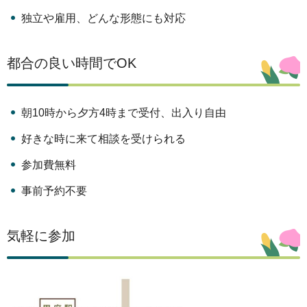
や
独立や雇用、どんな形態にも対応
ま
な
都合の良い時間でOK
し
農
業
朝10時から夕方4時まで受付、出入り自由
ラ
好きな時に来て相談を受けられる
イ
参加費無料
フ
事前予約不要
気軽に参加