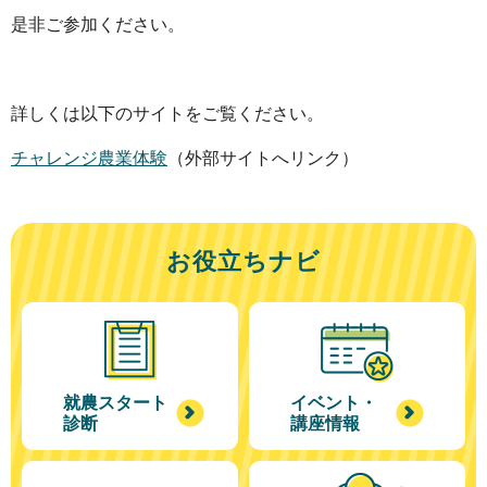
や
是非ご参加ください。
ま
な
し
詳しくは以下のサイトをご覧ください。
農
チャレンジ農業体験
（外部サイトへリンク）
業
ラ
イ
お役立ちナビ
フ
就農スタート
イベント・
診断
講座情報