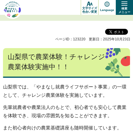
や
文字サイズ
検索
Language
ま
色合い変更
メニュー
な
し
ページID：123220
更新日：2025年10月23日
新
規
山梨県で農業体験！チャレンジ
就
農業体験実施中！！
農
応
援
山梨県では、「やまなし就農ライフサポート事業」の一環
サ
として、チャレンジ農業体験を実施しています。
イ
先輩就農者や農業法人のもとで、初心者でも安心して農業
ト
を体験でき、現場の雰囲気を知ることができます。
START!
また初心者向けの農業基礎講座も随時開催しています。