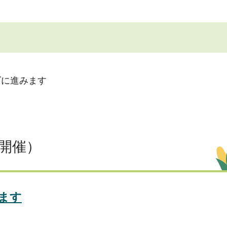
ズに進みます
開催）
ます