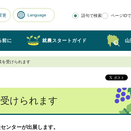
Language
変更
語句で検索
ページID
る前に
就農スタートガイド
山
談を受けられます
を受けられます
援センターが出展します。