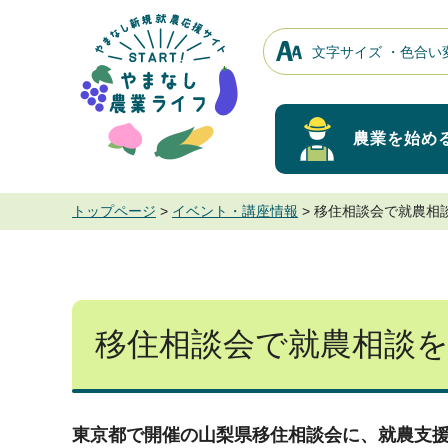
やまなし新規就
農応援サイト
文字サイズ
・
色合い
START! やまな
し農業ライフ
農業を始め
トップページ
>
イベント・講座情報
> 移住相談会で就農相
移住相談会で就農相談
東京都で開催の山梨県移住相談会に、就農支