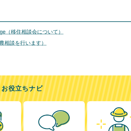
rge（移住相談会について）
農相談を行います）
お役立ちナビ