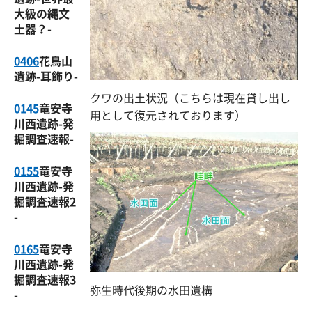
大級の縄文
土器？-
0406
花鳥山
遺跡-耳飾り-
クワの出土状況（こちらは現在貸し出し
0145
竜安寺
用として復元されております）
川西遺跡-発
掘調査速報-
0155
竜安寺
川西遺跡-発
掘調査速報2
-
0165
竜安寺
川西遺跡-発
掘調査速報3
弥生時代後期の水田遺構
-