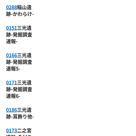
0288
稲山遺
跡-かわらけ-
0151
三光遺
跡-発掘調査
速報-
0166
三光遺
跡-発掘調査
速報5-
0171
三光遺
跡-発掘調査
速報6-
0186
三光遺
跡-耳飾り他-
0173
二之宮