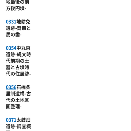
地最後の前
方後円墳-
0331
地耕免
遺跡-斎串と
馬の歯-
0354
中丸東
遺跡-縄文時
代前期の土
器と古墳時
代の住居跡-
0356
石橋条
里制遺構-古
代の土地区
画整理-
0371
太鼓畑
遺跡-調査概