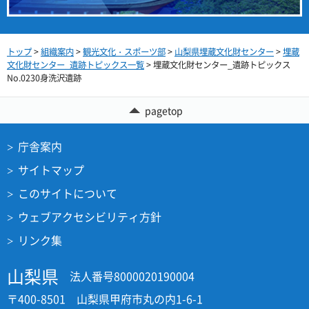
トップ
>
組織案内
>
観光文化・スポーツ部
>
山梨県埋蔵文化財センター
>
埋蔵
文化財センター_遺跡トピックス一覧
> 埋蔵文化財センター_遺跡トピックス
No.0230身洗沢遺跡
pagetop
庁舎案内
サイトマップ
このサイトについて
ウェブアクセシビリティ方針
リンク集
山梨県
法人番号8000020190004
〒400-8501 山梨県甲府市丸の内1-6-1