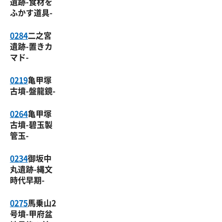
遺跡-食材を
ふかす道具-
0284
二之宮
遺跡-置きカ
マド-
0219
亀甲塚
古墳-盤龍鏡-
0264
亀甲塚
古墳-碧玉製
管玉-
0234
御坂中
丸遺跡-縄文
時代早期-
0275
馬乗山2
号墳-甲府盆