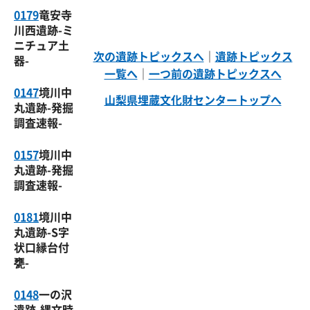
0179
竜安寺
川西遺跡-ミ
ニチュア土
次の遺跡トピックスへ
｜
遺跡トピックス
器-
一覧へ
｜
一つ前の遺跡トピックスへ
0147
境川中
山梨県埋蔵文化財センタートップへ
丸遺跡-発掘
調査速報-
0157
境川中
丸遺跡-発掘
調査速報-
0181
境川中
丸遺跡-S字
状口縁台付
甕-
0148
一の沢
遺跡-縄文時