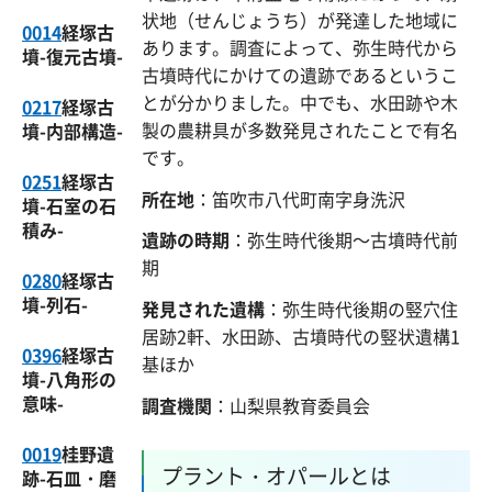
状地（せんじょうち）が発達した地域に
0014
経塚古
あります。調査によって、弥生時代から
墳-復元古墳-
古墳時代にかけての遺跡であるというこ
とが分かりました。中でも、水田跡や木
0217
経塚古
製の農耕具が多数発見されたことで有名
墳-内部構造-
です。
0251
経塚古
所在地
：笛吹市八代町南字身洗沢
墳-石室の石
積み-
遺跡の時期
：弥生時代後期～古墳時代前
期
0280
経塚古
墳-列石-
発見された遺構
：弥生時代後期の竪穴住
居跡2軒、水田跡、古墳時代の竪状遺構1
0396
経塚古
基ほか
墳-八角形の
意味-
調査機関
：山梨県教育委員会
0019
桂野遺
プラント・オパールとは
跡-石皿・磨