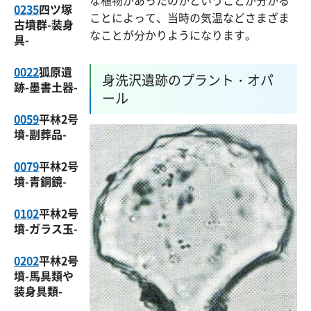
な植物があったのかということが分かる
0235
四ツ塚
ことによって、当時の気温などさまざま
古墳群-装身
なことが分かりようになります。
具-
0022
狐原遺
身洗沢遺跡のプラント・オパ
跡-墨書土器-
ール
0059
平林2号
墳-副葬品-
0079
平林2号
墳-青銅鏡-
0102
平林2号
墳-ガラス玉-
0202
平林2号
墳-馬具類や
装身具類-