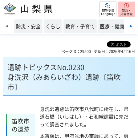
閲覧支援
山梨県
前のスライドを表示
防災・安全
くらし
教育・子育て
医療・健康・福
ページID：29500
更新日：2026年4月16日
遺跡トピックスNo.0230
身洗沢（みあらいざわ）遺跡〔笛吹
市〕
身洗沢遺跡は笛吹市八代町に所在し、県
道石橋（いしばし）・石和線建設に先だ
笛吹市
って調査されました。
の遺跡
本遺跡は、甲府盆地の南縁にあって、扇