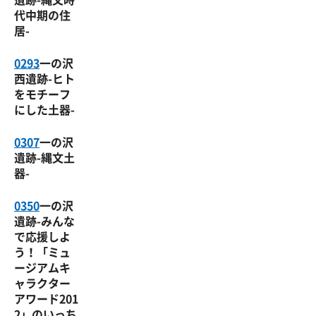
代中期の住
居-
0293
一の沢
西遺跡-ヒト
をモチーフ
にした土器-
0307
一の沢
遺跡-縄文土
器-
0350
一の沢
遺跡-みんな
で応援しよ
う！「ミュ
ージアムキ
ャラクター
アワード201
2」のいっち