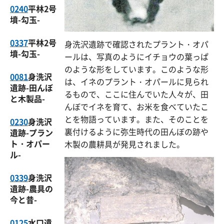
0240
平林2号
墳-勾玉-
0337
平林2号
身洗沢遺跡で確認されたプラント・オパ
墳-勾玉-
ールは、写真のようにイチョウの葉っぱ
のような形をしています。このような形
0081
身洗沢
は、イネのプラント・オパールに見られ
遺跡-田んぼ
るもので、ここに住んでいた人々が、田
と木製品-
んぼでイネを育て、お米を食べていたこ
とを物語っています。また、そのことを
0230
身洗沢
裏付けるように弥生時代の田んぼの跡や
遺跡-プラン
ト・オパー
木製の農耕具が発見されました。
ル-
0339
身洗沢
遺跡-農具の
今と昔-
0125
水口遺