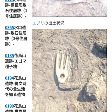
跡-柄鏡形敷
石住居跡（1
号住居跡）-
エブリ
の出土状況
0355
水口遺
跡-敷石住居
跡（3号住居
跡）-
0135
花鳥山
遺跡-エゴマ
種子塊-
0194
花鳥山
遺跡-縄文時
代の食生活
を知る遺物-
0199
花鳥山
遺跡-世界最