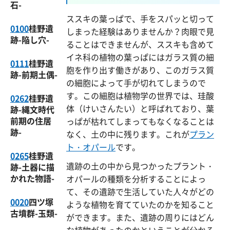
石-
ススキの葉っぱで、手をスパッと切って
0100
桂野遺
しまった経験はありませんか？肉眼で見
跡-陥し穴-
ることはできませんが、ススキも含めて
イネ科の植物の葉っぱにはガラス質の細
0111
桂野遺
胞を作り出す働きがあり、このガラス質
跡-前期土偶-
の細胞によって手が切れてしまうので
す。この細胞は植物学の世界では、珪酸
0262
桂野遺
体（けいさんたい）と呼ばれており、葉
跡-縄文時代
前期の住居
っぱが枯れてしまってもなくなることは
跡-
なく、土の中に残ります。これが
プラン
ト・オパール
です。
0265
桂野遺
遺跡の土の中から見つかったプラント・
跡-土器に描
かれた物語-
オパールの種類を分析することによっ
て、その遺跡で生活していた人々がどの
0020
四ツ塚
ような植物を育てていたのかを知ること
古墳群-玉類-
ができます。また、遺跡の周りにはどん