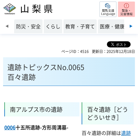
閲覧支援
山梨県
前のスライドを表示
防災・安全
くらし
教育・子育て
医療・健康・福
ページID：4516
更新日：2025年12月18日
遺跡トピックスNo.0065
百々遺跡
南アルプス市の遺跡
百々遺跡［どう
どういせき］
0006
十五所遺跡-方形周溝墓-
百々遺跡の詳細は
遺跡