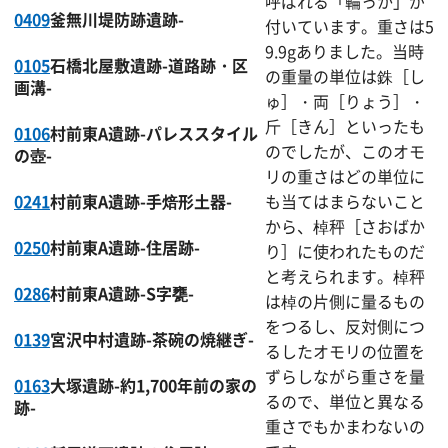
呼ばれる「輪っか」が
0409
釜無川堤防跡遺跡-
付いています。重さは5
9.9gありました。当時
0105
石橋北屋敷遺跡-道路跡・区
の重量の単位は銖［し
画溝-
ゅ］・両［りょう］・
斤［きん］といったも
0106
村前東A遺跡-パレススタイル
のでしたが、このオモ
の壺-
リの重さはどの単位に
0241
村前東A遺跡-手焙形土器-
も当てはまらないこと
から、棹秤［さおばか
0250
村前東A遺跡-住居跡-
り］に使われたものだ
と考えられます。棹秤
0286
村前東A遺跡-S字甕-
は棹の片側に量るもの
をつるし、反対側につ
0139
宮沢中村遺跡-茶碗の焼継ぎ-
るしたオモリの位置を
ずらしながら重さを量
0163
大塚遺跡-約1,700年前の家の
るので、単位と異なる
跡-
重さでもかまわないの