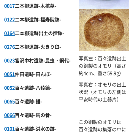
0017
二本柳遺跡-木棺墓-
0122
二本柳遺跡-福寿院跡-
0164
二本柳遺跡出土の擂鉢-
0276
二本柳遺跡-火きり臼-
写真左：百々遺跡出土
0023
宮沢中村遺跡-昆虫・網代-
の銅製のオモリ（高さ
約4cm、重さ59.9g）
0051
仲田遺跡-田んぼ-
写真右：オモリの出土
0052
百々遺跡-八稜鏡-
状況（オモリの左側は
平安時代の土器片）
0065
百々遺跡-錘-
0066
百々遺跡-馬の骨-
この銅製のオモリは
0101
百々遺跡-洪水の跡-
百々遺跡の集落の中に