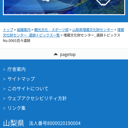
トップ
>
組織案内
>
観光文化・スポーツ部
>
山梨県埋蔵文化財センター
>
埋蔵
文化財センター_遺跡トピックス一覧
> 埋蔵文化財センター_遺跡トピックス
No.0065百々遺跡
pagetop
庁舎案内
サイトマップ
このサイトについて
ウェブアクセシビリティ方針
リンク集
山梨県
法人番号8000020190004