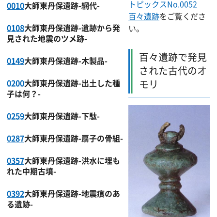
トピックスNo.0052
0010
大師東丹保遺跡-網代-
百々遺跡
をご覧くださ
0108
大師東丹保遺跡-遺跡から発
い。
見された地震のツメ跡-
百々遺跡で発見
0149
大師東丹保遺跡-木製品-
された古代のオ
0200
大師東丹保遺跡-出土した種
モリ
子は何？-
0259
大師東丹保遺跡-下駄-
0287
大師東丹保遺跡-扇子の骨組-
0357
大師東丹保遺跡-洪水に埋も
れた中期古墳-
0392
大師東丹保遺跡-地震痕のあ
る遺跡-