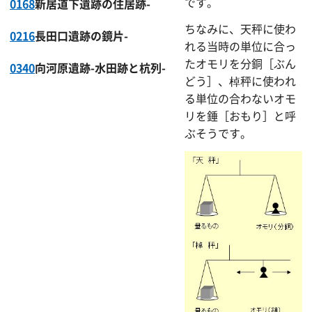
です。
0168
新居道下遺跡の住居跡-
ちなみに、天秤に使わ
0216
長田口遺跡の鏡片-
れる当時の単位に合っ
たオモリを分銅［ぶん
0340
向河原遺跡-水田跡と杭列-
どう］、棹秤に使われ
る単位の合わないオモ
リを錘［おもり］と呼
ぶそうです。