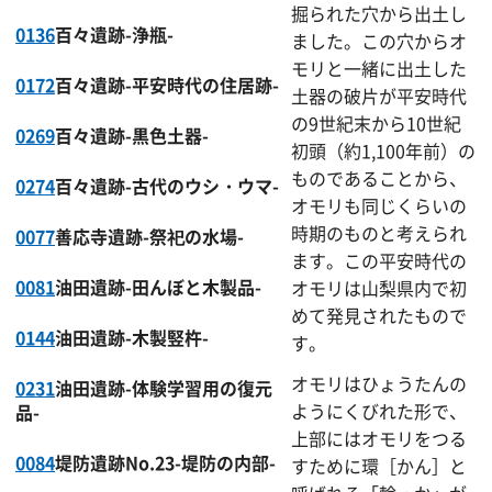
掘られた穴から出土し
0136
百々遺跡-浄瓶-
ました。この穴からオ
モリと一緒に出土した
0172
百々遺跡-平安時代の住居跡-
土器の破片が平安時代
の9世紀末から10世紀
0269
百々遺跡-黒色土器-
初頭（約1,100年前）の
ものであることから、
0274
百々遺跡-古代のウシ・ウマ-
オモリも同じくらいの
時期のものと考えられ
0077
善応寺遺跡-祭祀の水場-
ます。この平安時代の
0081
油田遺跡-田んぼと木製品-
オモリは山梨県内で初
めて発見されたもので
0144
油田遺跡-木製竪杵-
す。
オモリはひょうたんの
0231
油田遺跡-体験学習用の復元
ようにくびれた形で、
品-
上部にはオモリをつる
0084
堤防遺跡No.23-堤防の内部-
すために環［かん］と