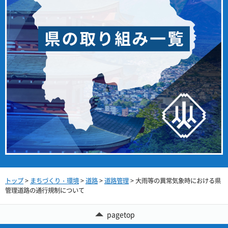
トップ
>
まちづくり・環境
>
道路
>
道路管理
> 大雨等の異常気象時における県
管理道路の通行規制について
pagetop