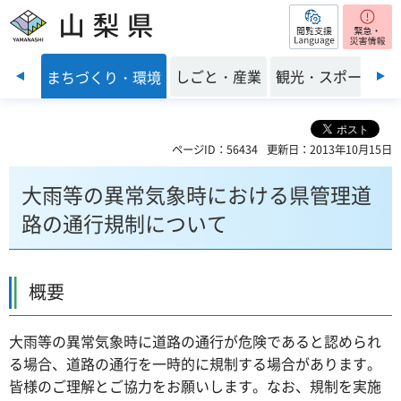
閲覧支援
山梨県
前のスライドを表示
・福祉
しごと・産業
観光・スポーツ
まちづくり・環境
ページID：56434
更新日：2013年10月15日
大雨等の異常気象時における県管理道
路の通行規制について
概要
大雨等の異常気象時に道路の通行が危険であると認められ
る場合、道路の通行を一時的に規制する場合があります。
皆様のご理解とご協力をお願いします。なお、規制を実施