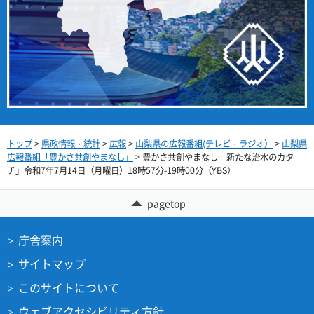
トップ
>
県政情報・統計
>
広報
>
山梨県の広報番組(テレビ・ラジオ）
>
山梨県
広報番組「豊かさ共創やまなし」
> 豊かさ共創やまなし「新たな治水のカタ
チ」令和7年7月14日（月曜日）18時57分-19時00分（YBS）
pagetop
庁舎案内
サイトマップ
このサイトについて
ウェブアクセシビリティ方針