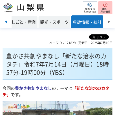
閲覧支援
山梨県
前のスライドを表示
環境
しごと・産業
観光・スポーツ
県政情報・統計
ページID：121829
更新日：2025年7月10日
豊かさ共創やまなし「新たな治水のカ
タチ」令和7年7月14日（月曜日）18時
57分-19時00分（YBS）
今回の
豊かさ共創やまなし
のテーマは
「新たな治水のカタ
チ
」
です。