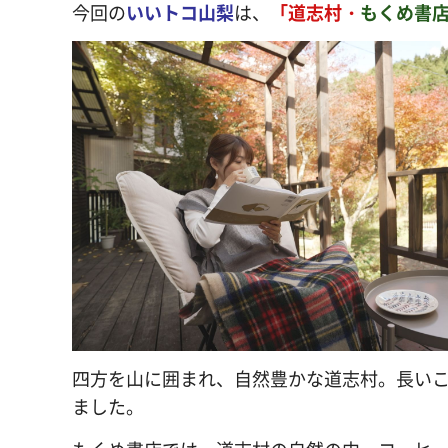
今回の
いいトコ山梨
は、
「道志村・
もくめ書
四方を山に囲まれ、自然豊かな道志村。長いこ
ました。