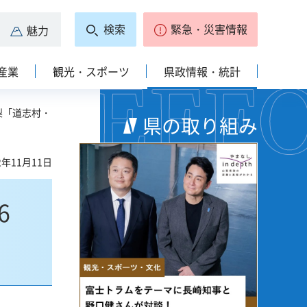
検索
緊急・災害情報
魅力
産業
観光・スポーツ
県政情報・統計
梨「道志村・
県の取り組み
2年11月11日
6