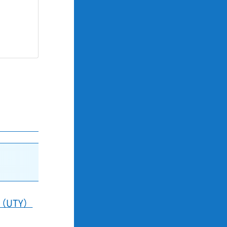
（UTY）