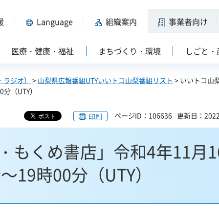
援
Language
組織案内
事業者向け
医療・健康・福祉
まちづくり・環境
しごと・
・ラジオ）
>
山梨県広報番組UTYいいトコ山梨番組リスト
> いいトコ山
0分（UTY）
ページID：106636
更新日：202
印刷
もくめ書店」令和4年11月1
～19時00分（UTY）