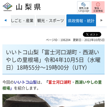
閲覧支援
山梨県
前のスライドを表示
環境
しごと・産業
観光・スポーツ
県政情報・統計
ページID：106204
更新日：2022年10月5日
いいトコ山梨「富士河口湖町・西湖い
やしの里根場」令和4年10月5日（水曜
日）18時55分～19時00分（UTY）
今回の
いいトコ山梨
は、
「
富士河口湖町
・
西湖いやしの里
根場
」
を紹介します。