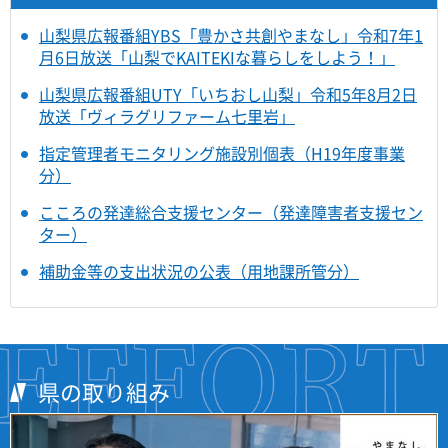
山梨県広報番組YBS「豊かさ共創やまなし」令和7年1
月6日放送「山梨でKAITEKIな暮らしをしよう！」
山梨県広報番組UTY「いちおし山梨」令和5年8月2日
放送「ヴィラグリファーム七里岩」
指定管理者モニタリング施設別個表（H19年度事業
分）
こころの発達総合支援センター（発達障害者支援セン
ター）
補助金等の支出状況の公表（用地課所管分）
県の取り組み