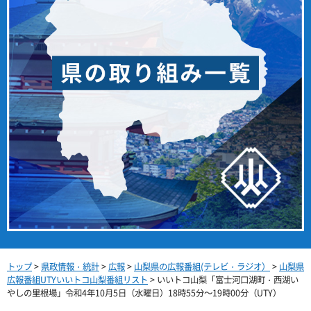
トップ
>
県政情報・統計
>
広報
>
山梨県の広報番組(テレビ・ラジオ）
>
山梨県
広報番組UTYいいトコ山梨番組リスト
> いいトコ山梨「富士河口湖町・西湖い
やしの里根場」令和4年10月5日（水曜日）18時55分～19時00分（UTY）