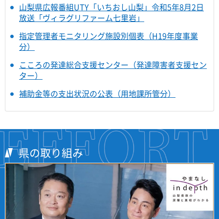
山梨県広報番組UTY「いちおし山梨」令和5年8月2日
放送「ヴィラグリファーム七里岩」
指定管理者モニタリング施設別個表（H19年度事業
分）
こころの発達総合支援センター（発達障害者支援セン
ター）
補助金等の支出状況の公表（用地課所管分）
県の取り組み