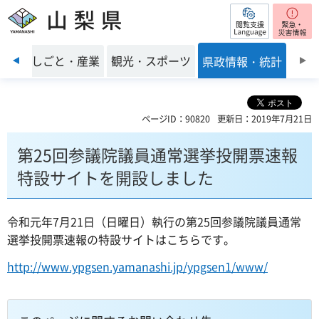
閲覧支援
山梨県
前のスライドを表示
環境
しごと・産業
観光・スポーツ
県政情報・統計
ページID：90820
更新日：2019年7月21日
第25回参議院議員通常選挙投開票速報
特設サイトを開設しました
令和元年7月21日（日曜日）執行の第25回参議院議員通常
選挙投開票速報の特設サイトはこちらです。
http://www.ypgsen.yamanashi.jp/ypgsen1/www/