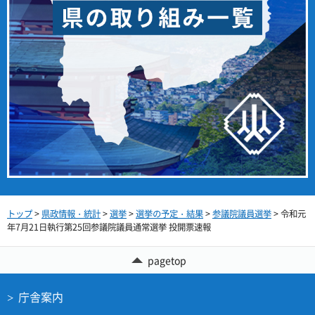
トップ
>
県政情報・統計
>
選挙
>
選挙の予定・結果
>
参議院議員選挙
> 令和元
年7月21日執行第25回参議院議員通常選挙 投開票速報
pagetop
庁舎案内